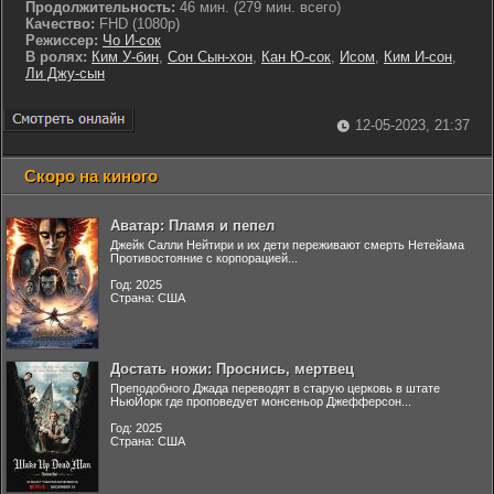
Продолжительность:
46 мин. (279 мин. всего)
Качество:
FHD (1080p)
Режиссер:
Чо И-сок
В ролях:
Ким У-бин
,
Сон Сын-хон
,
Кан Ю-сок
,
Исом
,
Ким И-сон
,
Ли Джу-сын
12-05-2023, 21:37
Скоро на киного
Аватар: Пламя и пепел
Джейк Салли Нейтири и их дети переживают смерть Нетейама
Противостояние с корпорацией...
Год: 2025
Страна: США
Достать ножи: Проснись, мертвец
Преподобного Джада переводят в старую церковь в штате
НьюЙорк где проповедует монсеньор Джефферсон...
Год: 2025
Страна: США