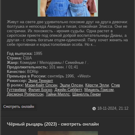
Живут на свете две удивительно похожие друг на друга девочки:
болтушка и непоседа Аманда и тихая, спокойная Элисса. Они не
сестрички. Их похожесть - ирония судьбы. Одна растет в
сиротском приюте под опекой доброй воспитательницы Дианы, а
другая - с очень богатым отцом-одиночкой. Папу хочет женить на
себе противная и корыстолюбивая особа. Но к...
Год выпуска:
1995
Страна:
США
Жанр:
Комедии / Мелодрамы / Семейные / .
Продолжительность:
101 мин. / 01:41
Качество:
BDRip
Премьера в России:
сентябрь 1996, «West»
Режиссер:
Энди Теннант
В ролях:
Мэри-Кейт Олсен
,
Эшли Олсен
,
Кёрсти Элли
,
Стив
Гуттенберг
,
Филип Боско
,
Джейн Сиббетт
,
Мишель Грисом
,
Десмонд Робертсон
,
Тайни Миллс
,
Шанелль Генри
18-11-2024, 21:12
Чёрный рыцарь (2023) - смотреть онлайн