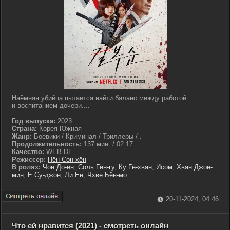
Наёмная убийца пытается найти баланс между работой
и воспитанием дочери....
Год выпуска:
2023
Страна:
Корея Южная
Жанр:
Боевики / Криминал / Триллеры / .
Продолжительность:
137 мин. / 02:17
Качество:
WEB-DL
Режиссер:
Пён Сон-хён
В ролях:
Чон До-ён
,
Соль Гён-гу
,
Ку Гё-хван
,
Исом
,
Хван Джон-
мин
,
Е Су-джон
,
Ли Ён
,
Чхве Бён-мо
20-11-2024, 04:46
Что ей нравится (2021) - смотреть онлайн