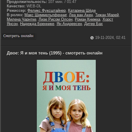
Продолжительность:
107 мин. / 01:47
Качество:
WEB-DL
Режиссер:
Феликс Фуксштайнер
,
Катарина Шёде
В ролях:
Макс Шиммельпфенниг
,
Леа ван Акен
,
Тижан Марей
,
Милена Чарнтке
,
Лизе Рисом Олсен
,
Роман Книжка
,
Хорст
Янсон
,
Надежда Бреннике
,
Ян Андреесен
,
Дитер Бах
19-11-2024, 02:41
Двое: Я и моя тень (1995) - смотреть онлайн