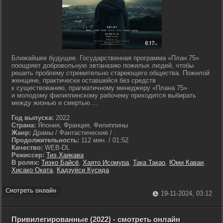
Ближайшее будущее. Государственная программа «План 75»
поощряет добровольную эвтаназию пожилых людей, чтобы
решить проблему стремительно стареющего общества. Пожилой
женщине, практически оставшейся без средств
к существованию, прагматичному менеджеру «Плана 75»
и молодому филиппинскому рабочему приходится выбирать
между жизнью и смертью....
Год выпуска:
2022
Страна:
Япония, Франция, Филиппины
Жанр:
Драмы / Фантастические / .
Продолжительность:
112 мин. / 01:52
Качество:
WEB-DL
Режиссер:
Тиэ Хаякава
В ролях:
Тиэко Байсё
,
Хаято Исомура
,
Така Такао
,
Юми Каваи
,
Хисако Оката
,
Кадзуёси Кусида
19-11-2024, 03:12
Привилегированные (2022) - смотреть онлайн