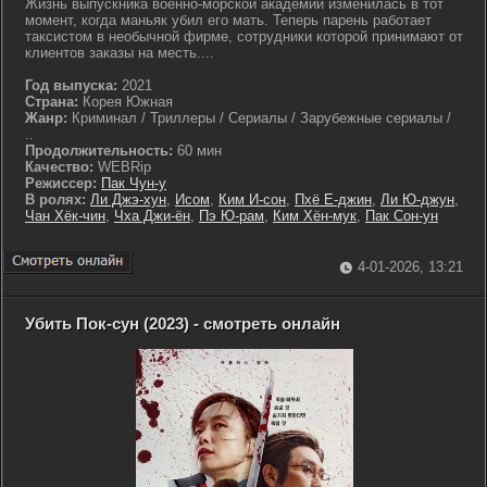
Жизнь выпускника военно-морской академии изменилась в тот
момент, когда маньяк убил его мать. Теперь парень работает
таксистом в необычной фирме, сотрудники которой принимают от
клиентов заказы на месть....
Год выпуска:
2021
Страна:
Корея Южная
Жанр:
Криминал / Триллеры / Сериалы / Зарубежные сериалы /
..
Продолжительность:
60 мин
Качество:
WEBRip
Режиссер:
Пак Чун-у
В ролях:
Ли Джэ-хун
,
Исом
,
Ким И-сон
,
Пхё Е-джин
,
Ли Ю-джун
,
Чан Хёк-чин
,
Чха Джи-ён
,
Пэ Ю-рам
,
Ким Хён-мук
,
Пак Сон-ун
4-01-2026, 13:21
Убить Пок-сун (2023) - смотреть онлайн