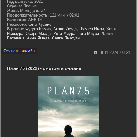
Год выпуска:
2021
Страна:
Япония
Жанр:
Мелодрамы / .
Продолжительность:
121 мин. / 02:01
Качество:
WEB-DL
Режиссер:
Сёго Кусано
В ролях:
Фудзю Камио
,
Акана Икэда
,
Цубаса Имаи
,
Хаято
Исомура
,
Осиро Маэда
,
Рёта Миура
,
Токо Миура
,
Даити
Ватанабэ
,
Анна Ямада
,
Саяка Ямагути
19-11-2024, 03:21
План 75 (2022) - смотреть онлайн