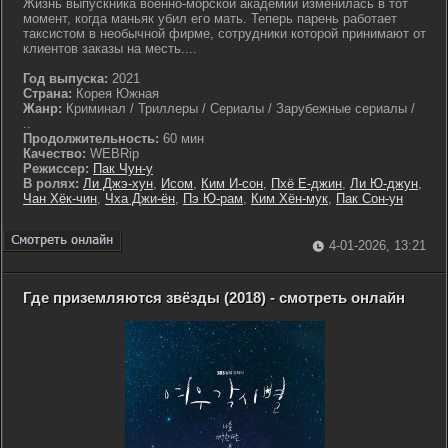
Жизнь выпускника военно-морской академии изменилась в тот
момент, когда маньяк убил его мать. Теперь парень работает
таксистом в необычной фирме, сотрудники которой принимают от
клиентов заказы на месть....
Год выпуска:
2021
Страна:
Корея Южная
Жанр:
Криминал / Триллеры / Сериалы / Зарубежные сериалы /
..
Продолжительность:
60 мин
Качество:
WEBRip
Режиссер:
Пак Чун-у
В ролях:
Ли Джэ-хун
,
Исом
,
Ким И-сон
,
Пхё Е-джин
,
Ли Ю-джун
,
Чан Хёк-чин
,
Чха Джи-ён
,
Пэ Ю-рам
,
Ким Хён-мук
,
Пак Сон-ун
4-01-2026, 13:21
Где приземляются звёзды (2018) - смотреть онлайн