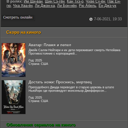
В ролях:
Им Щи-ван
,
Щин Сэ-гён
,
Кан Тхэ-о
,
Чхве Су-ён
,
Пак Ён-
гю
,
Чха Хва-ён
,
Ли Джон-ха
,
Ли Бон-нён
,
Рю Абель
,
Ён Джэ-ук
7-06-2021, 19:33
Скоро на киного
Аватар: Пламя и пепел
Джейк Салли Нейтири и их дети переживают смерть Нетейама
Противостояние с корпорацией...
Год: 2025
Страна: США
Достать ножи: Проснись, мертвец
Преподобного Джада переводят в старую церковь в штате
НьюЙорк где проповедует монсеньор Джефферсон...
Год: 2025
Страна: США
Обновления сериалов на киного