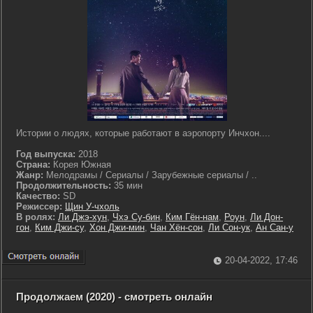
Истории о людях, которые работают в аэропорту Инчхон....
Год выпуска:
2018
Страна:
Корея Южная
Жанр:
Мелодрамы / Сериалы / Зарубежные сериалы / ..
Продолжительность:
35 мин
Качество:
SD
Режиссер:
Щин У-чхоль
В ролях:
Ли Джэ-хун
,
Чхэ Су-бин
,
Ким Гён-нам
,
Роун
,
Ли Дон-
гон
,
Ким Джи-су
,
Хон Джи-мин
,
Чан Хён-сон
,
Ли Сон-ук
,
Ан Сан-у
20-04-2022, 17:46
Продолжаем (2020) - смотреть онлайн