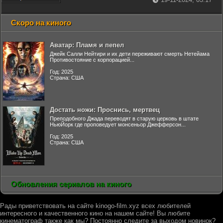
Скоро на киного
Аватар: Пламя и пепел
Джейк Салли Нейтири и их дети переживают смерть Нетейама
Противостояние с корпорацией...
Год: 2025
Страна: США
Достать ножи: Проснись, мертвец
Преподобного Джада переводят в старую церковь в штате
НьюЙорк где проповедует монсеньор Джефферсон...
Год: 2025
Страна: США
Обновления сериалов на киного
Рады приветствовать на сайте kinogo-film.xyz всех любителей
интересного и качественного кино на нашем сайте! Вы любите
кинематограф также как мы? Постоянно следите за выходом новинок?