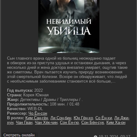
Сын главного врача одной из больниц неожиданно падает
в обморок из-за приступа удушья и остановки дыхания, а через
несколько дней и жена доктора внезапно умирает, ощутив такие
же симптомы. Врач пытается изучить природу возникновения
этой смертельной болезни. Вскоре он обнаруживает, что людей
с необъяснимым заболеванием становится всё больше,...
Год выпуска:
2022
Страна:
Корея Южная
Жанр:
Детективы / Драмы / Триллеры / .
Продолжительность:
108 мин. / 01:48
Качество:
WEB-DL
Режиссер:
Чо Ён-сон
В ролях:
Ким Сан-гён
,
Ли Сон-бин
,
Юн Гён-хо
,
Со Ён-хи
,
Ли Джи-
хун
,
Чан Гван
,
Чан Хёк-чин
,
Сон Ён-гю
,
Сон Бён-сук
,
Ким Ха-он
19-11-2024, 03:17