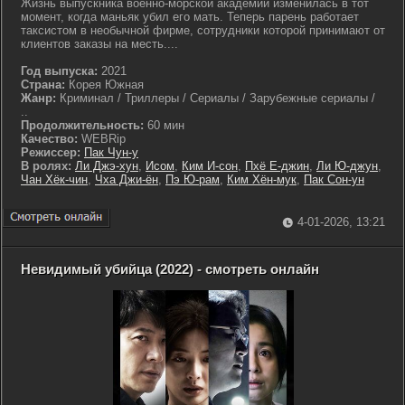
Жизнь выпускника военно-морской академии изменилась в тот
момент, когда маньяк убил его мать. Теперь парень работает
таксистом в необычной фирме, сотрудники которой принимают от
клиентов заказы на месть....
Год выпуска:
2021
Страна:
Корея Южная
Жанр:
Криминал / Триллеры / Сериалы / Зарубежные сериалы /
..
Продолжительность:
60 мин
Качество:
WEBRip
Режиссер:
Пак Чун-у
В ролях:
Ли Джэ-хун
,
Исом
,
Ким И-сон
,
Пхё Е-джин
,
Ли Ю-джун
,
Чан Хёк-чин
,
Чха Джи-ён
,
Пэ Ю-рам
,
Ким Хён-мук
,
Пак Сон-ун
4-01-2026, 13:21
Невидимый убийца (2022) - смотреть онлайн