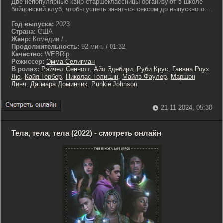
Две непопулярные квир-старшеклассницы организуют в школе
бойцовский клуб, чтобы успеть заняться сексом до выпускного....
Год выпуска:
2023
Страна:
США
Жанр:
Комедии / .
Продолжительность:
92 мин. / 01:32
Качество:
WEBRip
Режиссер:
Эмма Селигман
В ролях:
Рэйчел Сеннотт
,
Айо Эдебири
,
Руби Крус
,
Гавана Роуз
Лю
,
Кайя Гербер
,
Николас Голицын
,
Майлз Фаулер
,
Маршон
Линч
,
Дагмара Доминчик
,
Punkie Johnson
21-11-2024, 05:30
Тела, тела, тела (2022) - смотреть онлайн