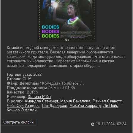
Компания модной молодежи отправляется потусить в доме
богатенького приятеля. Веселая вечеринка оборачивается
кошмаром, когда молодые люди обнаруживают, что кто-то начал
сокращать их количество. Нарастают напряжение и каскад
взаимных подозрений, всплывают старые обиды....
Год выпуска:
2022
Страна:
США
Жанр:
Детективы / Комедии / Триллеры / .
Продолжительность:
95 мин. / 01:35
Качество:
BDRip
Режиссер:
Халина Рейн
В ролях:
Амандла Стенберг
,
Мария Бакалова
,
Рэйчел Сеннотт
,
Чейз Суи Уондерс
,
Пит Дэвидсон
,
Миха'ла Херролд
,
Ли Пейс
,
Коннер О'Мэлли
19-11-2024, 03:34