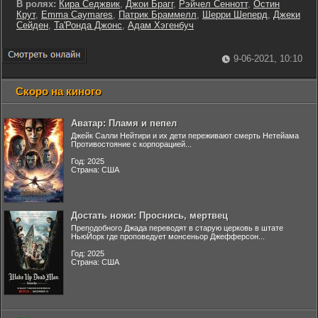
В ролях:
Кира Седжвик
,
Джои Брагг
,
Рэйчел Сеннотт
,
Остин
Крут
,
Emma Caymares
,
Патрик Браммелл
,
Шерри Шеперд
,
Джеки
Сейден
,
Та'Ронда Джонс
,
Адам Хэгенбуч
9-06-2021, 10:10
Скоро на киного
Аватар: Пламя и пепел
Джейк Салли Нейтири и их дети переживают смерть Нетейама
Противостояние с корпорацией...
Год: 2025
Страна: США
Достать ножи: Проснись, мертвец
Преподобного Джада переводят в старую церковь в штате
НьюЙорк где проповедует монсеньор Джефферсон...
Год: 2025
Страна: США