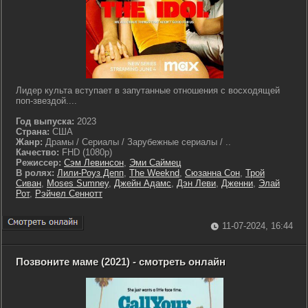
Лидер культа вступает в запутанные отношения с восходящей
поп-звездой....
Год выпуска:
2023
Страна:
США
Жанр:
Драмы / Сериалы / Зарубежные сериалы / ..
Качество:
FHD (1080p)
Режиссер:
Сэм Левинсон
,
Эми Саймец
В ролях:
Лили-Роуз Депп
,
The Weeknd
,
Сюзанна Сон
,
Трой
Сиван
,
Moses Sumney
,
Джейн Адамс
,
Дэн Леви
,
Дженни
,
Элай
Рот
,
Рэйчел Сеннотт
11-07-2024, 16:44
Позвоните маме (2021) - смотреть онлайн