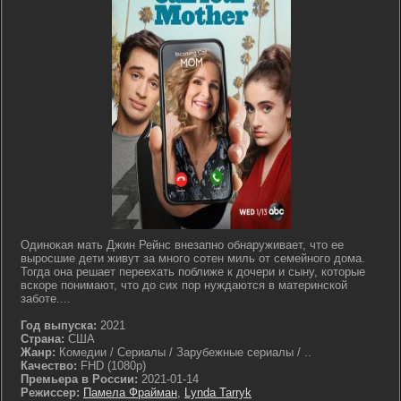
Одинокая мать Джин Рейнс внезапно обнаруживает, что ее
выросшие дети живут за много сотен миль от семейного дома.
Тогда она решает переехать поближе к дочери и сыну, которые
вскоре понимают, что до сих пор нуждаются в материнской
заботе....
Год выпуска:
2021
Страна:
США
Жанр:
Комедии / Сериалы / Зарубежные сериалы / ..
Качество:
FHD (1080p)
Премьера в России:
2021-01-14
Режиссер:
Памела Фрайман
,
Lynda Tarryk