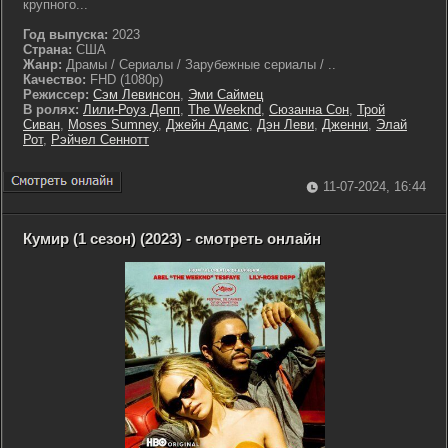
крупного...
Год выпуска:
2023
Страна:
США
Жанр:
Драмы / Сериалы / Зарубежные сериалы / ..
Качество:
FHD (1080p)
Режиссер:
Сэм Левинсон
,
Эми Саймец
В ролях:
Лили-Роуз Депп
,
The Weeknd
,
Сюзанна Сон
,
Трой
Сиван
,
Moses Sumney
,
Джейн Адамс
,
Дэн Леви
,
Дженни
,
Элай
Рот
,
Рэйчел Сеннотт
11-07-2024, 16:44
Кумир (1 сезон) (2023) - смотреть онлайн