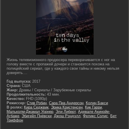
Жизнь телевизионного продюсера переворачивается с ног на
голову вместе с пропажей дочери и становится похожа на
полицейский сериал, где у каждого свои тайны и никому нельзя
доверять....
Год выпуска:
2017
Страна:
США
Жанр:
Драмы / Сериалы / Зарубежные сериалы
Продолжительность:
43 мин.
Качество:
FHD (1080p)
Режиссер:
Стив Робин
,
Сара Пиа Андерсон
,
Колин Бакси
В ролях:
Кира Седжвик
,
Эрика Кристенсен
,
Кик Гарри
,
Мальколм-Джамал Уорнер
,
Эли Либерт
,
Адевале Акинойе-
Агбаже
,
Эбигейл Пнёвски
,
Джош Рэндэлл
,
Феликс Солис
,
Бет
Триффон