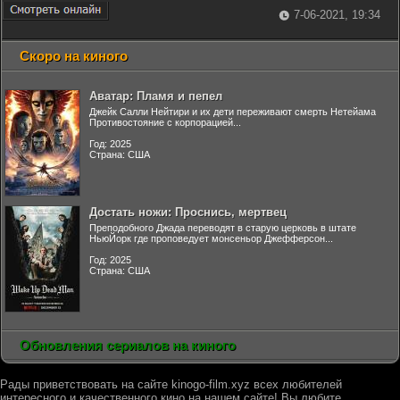
7-06-2021, 19:34
Скоро на киного
Аватар: Пламя и пепел
Джейк Салли Нейтири и их дети переживают смерть Нетейама
Противостояние с корпорацией...
Год: 2025
Страна: США
Достать ножи: Проснись, мертвец
Преподобного Джада переводят в старую церковь в штате
НьюЙорк где проповедует монсеньор Джефферсон...
Год: 2025
Страна: США
Обновления сериалов на киного
Рады приветствовать на сайте kinogo-film.xyz всех любителей
интересного и качественного кино на нашем сайте! Вы любите