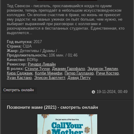
Тед Свенсон - писатель, прославившийся когда-то одним
романом, теперь преподаёт в небольшом искусствоведческом
колледже. Он вполне счастлив в браке, но жизнь не приносит
ему радости: на званых ужинах он пьёт больше, чем нужно, не
выбирает выражений при разговорах с коллегами и
разочаровывается в бесталанных студентах. Единственная, кто
выделяется...
Год выпуска:
2017
Страна:
США
Жанр:
Детективы / Драмы / .
Продолжительность:
106 мин. / 01:46
Качество:
BDRip
Режиссер:
Ричард Ливайн
В ролях:
Стэнли Туччи
,
Джанин Гарофало
,
Эддисон Тимлин
,
Кира Седжвик
,
Колби Минифи
,
Питер Галлахер
,
Ричи Костер
,
Хуан Кастано
,
Элисон Бартлетт
,
Дэвид Питту
19-11-2024, 00:49
Позвоните маме (2021) - смотреть онлайн