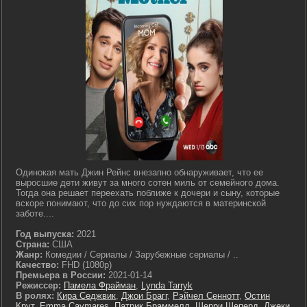
Одинокая мать Джин Рейнс внезапно обнаруживает, что ее
выросшие дети живут за много сотен миль от семейного дома.
Тогда она решает переехать поближе к дочери и сыну, которые
вскоре понимают, что до сих пор нуждаются в материнской
заботе....
Год выпуска:
2021
Страна:
США
Жанр:
Комедии / Сериалы / Зарубежные сериалы / ..
Качество:
FHD (1080p)
Премьера в России:
2021-01-14
Режиссер:
Памела Фрайман
,
Lynda Tarryk
В ролях:
Кира Седжвик
,
Джои Брагг
,
Рэйчел Сеннотт
,
Остин
Крут
,
Emma Caymares
,
Патрик Браммелл
,
Шерри Шеперд
,
Джеки