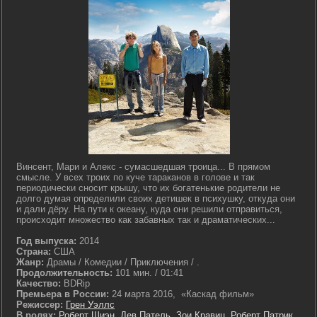
Винсент, Мари и Алекс - сумасшедшая троица... В прямом
смысле. У всех троих по куче тараканов в голове и так
периодически сносит крышу, что их богатенькие родители не
долго думая определили своих детишек в психушку, откуда они
и дали дёру. На пути к океану, куда они решили отправиться,
происходит множество как забавных так и драматических...
Год выпуска:
2014
Страна:
США
Жанр:
Драмы / Комедии / Приключения / .
Продолжительность:
101 мин. / 01:41
Качество:
BDRip
Премьера в России:
24 марта 2016, «Каскад фильм»
Режиссер:
Грен Уэллс
В ролях:
Роберт Шиэн
,
Дев Патель
,
Зои Кравиц
,
Роберт Патрик
,