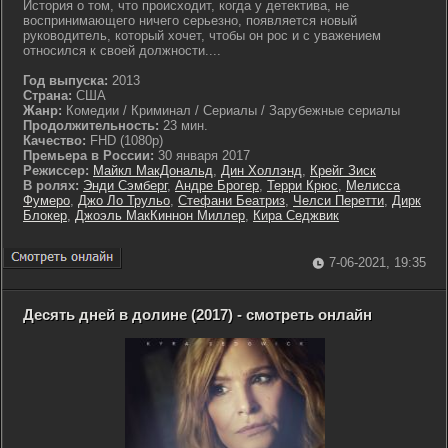
История о том, что происходит, когда у детектива, не
воспринимающего ничего серьезно, появляется новый
руководитель, который хочет, чтобы он рос и с уважением
относился к своей должности....
Год выпуска:
2013
Страна:
США
Жанр:
Комедии / Криминал / Сериалы / Зарубежные сериалы
Продолжительность:
23 мин.
Качество:
FHD (1080p)
Премьера в России:
30 января 2017
Режиссер:
Майкл МакДональд
,
Дин Холлэнд
,
Крейг Зиск
В ролях:
Энди Сэмберг
,
Андре Брогер
,
Терри Крюс
,
Мелисса
Фумеро
,
Джо Ло Трульо
,
Стефани Беатриз
,
Челси Перетти
,
Дирк
Блокер
,
Джоэль МакКиннон Миллер
,
Кира Седжвик
7-06-2021, 19:35
Десять дней в долине (2017) - смотреть онлайн