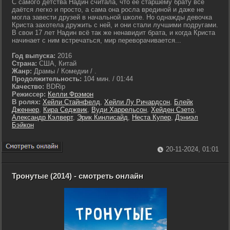
С самого детства Надин считала, что её старшему брату всё
даётся легко и просто, а сама она росла врединой и даже не
могла завести друзей в начальной школе. Но однажды девочка
Криста захотела дружить с ней, и они стали лучшими подругами.
В свои 17 лет Надин всё так же ненавидит брата, и когда Криста
начинает с ним встречаться, мир переворачивается...
Год выпуска:
2016
Страна:
США, Китай
Жанр:
Драмы / Комедии / .
Продолжительность:
104 мин. / 01:44
Качество:
BDRip
Режиссер:
Келли Фрэмон
В ролях:
Хейли Стайнфелд
,
Хейли Лу Ричардсон
,
Блейк
Дженнер
,
Кира Седжвик
,
Вуди Харрельсон
,
Хейден Сзето
,
Александр Кэлверт
,
Эрик Кинлисайд
,
Неста Купер
,
Дэниэл
Бэйкон
20-11-2024, 01:01
Тронутые (2014) - смотреть онлайн