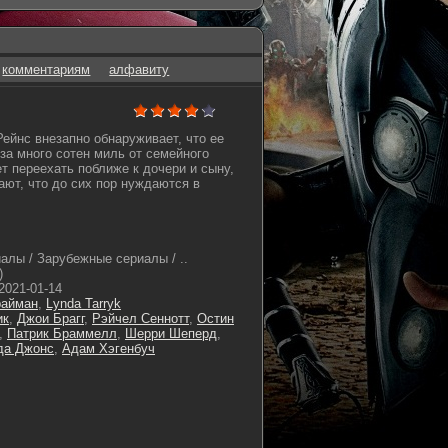
комментариям
алфавиту
ейнс внезапно обнаруживает, что ее
за много сотен миль от семейного
т переехать поближе к дочери и сыну,
ают, что до сих пор нуждаются в
алы / Зарубежные сериалы / ..
)
2021-01-14
райман
,
Lynda Tarryk
ик
,
Джои Брагг
,
Рэйчел Сеннотт
,
Остин
,
Патрик Браммелл
,
Шерри Шеперд
,
да Джонс
,
Адам Хэгенбуч