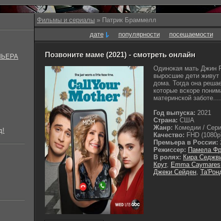
Фильмы и сериалы
» Патрик Браммелл
дате
популярности
посещаемости
Позвоните маме (2021) - смотреть онлайн
МЬЕРА
Одинокая мать Джин Р
выросшие дети живут 
дома. Тогда она решае
которые вскоре поним
материнской заботе....
Год выпуска:
2021
Страна:
США
Жанр:
Комедии / Сери
д!
Качество:
FHD (1080p
Премьера в России:
Режиссер:
Памела Ф
В ролях:
Кира Седжв
Крут
,
Emma Caymares
Джеки Сейден
,
Та'Рон