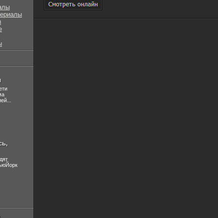
алы
сериалы
ы
е
ы
л
ети
ма
ей...
сь,
дят
НьюЙорк