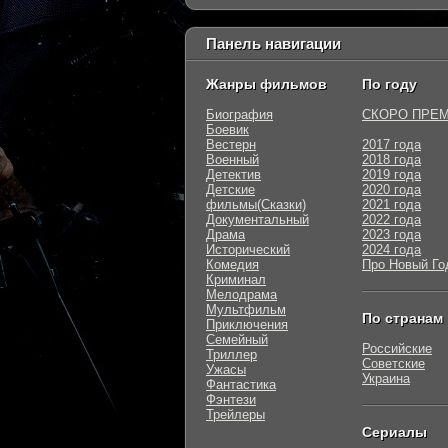
Панель навигации
Жанры фильмов
По году
Биография
СКОРО ПРЕ
Боевик
Вестерн
2017 года
Военный
2018 года
Детектив
2019 года
Детские
2020 года
фильмы(Сказки)
2021 года
Документальный
2022 года
Драма
2023 года
Исторический
2024 года
Комедия
Про Новый Го
Криминал
Мелодрама
Мультфильм
По странам
Приключения
Семейный
Российские
Триллер
Советские
Ужасы
Украина
Фантастика
Фэнтези
Трейлеры
Сериалы