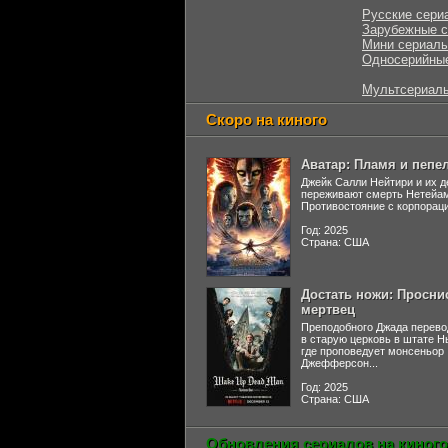
Русские сери
Зарубежные 
Мини сериал
Односерийны
Мультсериал
Скоро на киного
Аватар: Пламя и пепе
Джейк Салли Нейтири и их д
переживают смерть Нетейа
Противостояние с корпораци
Год: 2025
Страна: США
Достать ножи: Просни
мертвец
Преподобного Джада перево
в старую церковь в штате 
где проповедует монсеньор
Джефферсон...
Год: 2025
Страна: США
Обновления сериалов на киного