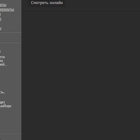
алы
сериалы
ы
е
ы
л
ети
ма
ей...
сь,
дят
НьюЙорк