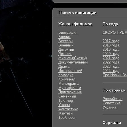
Панель навигации
Жанры фильмов
По году
Биография
СКОРО ПРЕ
Боевик
Вестерн
2017 года
Военный
2018 года
Детектив
2019 года
Детские
2020 года
фильмы(Сказки)
2021 года
Документальный
2022 года
Драма
2023 года
Исторический
2024 года
Комедия
Про Новый Го
Криминал
Мелодрама
Мультфильм
По странам
Приключения
Семейный
Российские
Триллер
Советские
Ужасы
Украина
Фантастика
Фэнтези
Трейлеры
Сериалы