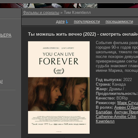
Фильмы и сериалы
» Тим Кэмпбелл
дате
популярности
посещаемости
Ты можешь жить вечно (2022) - смотреть онлай
МЬЕРА
События фильма разв
городке 90-х годов пр
школьница, тяжело п
после похорон девуш
приверженцами секты
судьба знакомит глав
имени Марика, посещ
Год выпуска:
2022
д!
Страна:
Канада
Жанр:
Драмы / .
Продолжительность:
Качество:
BDRip
Режиссер:
Марк Слуц
В ролях:
Анвен О'Дри
Балабан
,
Антуан Яре
Catherine-Amélie Côté
Кэмпбелл