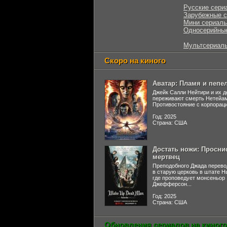
Русские сери
Зарубежные 
Мини сериал
Односерийны
Мультсериал
Скоро на киного
Аватар: Пламя и пепе
Джейк Салли Нейтири и их д
переживают смерть Нетейа
Противостояние с корпораци
Год: 2025
Страна: США
Достать ножи: Просни
мертвец
Преподобного Джада перево
в старую церковь в штате 
где проповедует монсеньор
Джефферсон...
Год: 2025
Страна: США
Обновления сериалов на киного