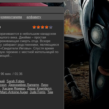
комментариям
алфавиту
н
орачиваются в небольшом канадском
ошлого века. Джейми – простая
ереживающая смерть отца. Вскоре
ку забирают родственники, являющиеся
 «Свидетели Иеговы». Спустя время
ную героиню с местной жительницей по
ающей...
96 мин. / 01:36
кий
,
Sarah Fobes
скол
,
Дженнифер Лапорте
,
Лиэн
д
,
Хасани Фриман
,
Дераг Кэмпбелл
,
,
Marc-Antoine Auger
,
Jude Ferris
,
Тим