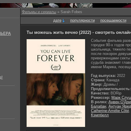
Фильмы и сериалы
» Sarah Fobes
дате
популярности
посещаемости
Ты можешь жить вечно (2022) - смотреть онлай
МЬЕРА
События фильма разв
городке 90-х годов пр
школьница, тяжело п
после похорон девуш
приверженцами секты
судьба знакомит глав
имени Марика, посещ
Год выпуска:
2022
д!
Страна:
Канада
Жанр:
Драмы / .
Продолжительность:
Качество:
BDRip
Режиссер:
Марк Слуц
В ролях:
Анвен О'Дри
Балабан
,
Антуан Яре
Catherine-Amélie Côté
Кэмпбелл