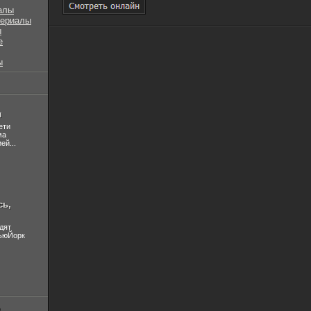
алы
сериалы
ы
е
ы
л
ети
ма
ей...
сь,
дят
НьюЙорк