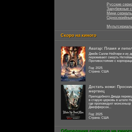
Русские сери
Зарубежные 
Мини сериал
Односерийны
Мультсериал
Скоро на киного
Аватар: Пламя и пепе
Джейк Салли Нейтири и их д
переживают смерть Нетейа
Противостояние с корпораци
Год: 2025
Страна: США
Достать ножи: Просни
мертвец
Преподобного Джада перево
в старую церковь в штате 
где проповедует монсеньор
Джефферсон...
Год: 2025
Страна: США
Обновления сериалов на киного