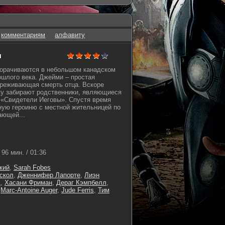
комментариям
алфавиту
н
орачиваются в небольшом канадском
ошлого века. Джейми – простая
ереживающая смерть отца. Вскоре
ку забирают родственники, являющиеся
 «Свидетели Иеговы». Спустя время
ную героиню с местной жительницей по
ающей...
96 мин. / 01:36
кий
,
Sarah Fobes
скол
,
Дженнифер Лапорте
,
Лиэн
д
,
Хасани Фриман
,
Дераг Кэмпбелл
,
,
Marc-Antoine Auger
,
Jude Ferris
,
Тим