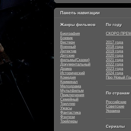
Панель навигации
Жанры фильмов
По году
Биография
СКОРО ПРЕ
Боевик
Вестерн
2017 года
Военный
2018 года
Детектив
2019 года
Детские
2020 года
фильмы(Сказки)
2021 года
Документальный
2022 года
Драма
2023 года
Исторический
2024 года
Комедия
Про Новый Го
Криминал
Мелодрама
Мультфильм
По странам
Приключения
Семейный
Российские
Триллер
Советские
Ужасы
Украина
Фантастика
Фэнтези
Трейлеры
Сериалы