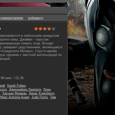
комментариям
алфавиту
н
орачиваются в небольшом канадском
ошлого века. Джейми – простая
ереживающая смерть отца. Вскоре
ку забирают родственники, являющиеся
 «Свидетели Иеговы». Спустя время
ную героиню с местной жительницей по
ающей...
96 мин. / 01:36
кий
,
Sarah Fobes
скол
,
Дженнифер Лапорте
,
Лиэн
д
,
Хасани Фриман
,
Дераг Кэмпбелл
,
,
Marc-Antoine Auger
,
Jude Ferris
,
Тим