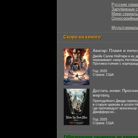
Русские сери
Зарубежные 
Мини сериал
Односерийны
Мультсериал
Скоро на киного
Аватар: Пламя и пепе
Джейк Салли Нейтири и их д
переживают смерть Нетейа
Противостояние с корпораци
Год: 2025
Страна: США
Достать ножи: Просни
мертвец
Преподобного Джада перево
в старую церковь в штате 
где проповедует монсеньор
Джефферсон...
Год: 2025
Страна: США
Обновления сериалов на киного