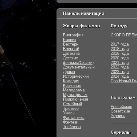
Панель навигации
Жанры фильмов
По году
Биография
СКОРО ПРЕ
Боевик
Вестерн
2017 года
Военный
2018 года
Детектив
2019 года
Детские
2020 года
фильмы(Сказки)
2021 года
Документальный
2022 года
Драма
2023 года
Исторический
2024 года
Комедия
Про Новый Го
Криминал
Мелодрама
Мультфильм
По странам
Приключения
Семейный
Российские
Триллер
Советские
Ужасы
Украина
Фантастика
Фэнтези
Трейлеры
Сериалы