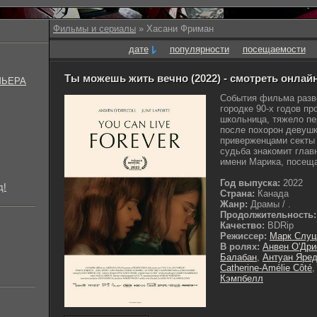
Фильмы и сериалы
» Хасани Фриман
дате
популярности
посещаемости
Ты можешь жить вечно (2022) - смотреть онлай
МЬЕРА
События фильма разв
городке 90-х годов пр
школьница, тяжело п
после похорон девуш
приверженцами секты
судьба знакомит глав
имени Марика, посещ
Год выпуска:
2022
д!
Страна:
Канада
Жанр:
Драмы / .
Продолжительность:
Качество:
BDRip
Режиссер:
Марк Слуц
В ролях:
Анвен О'Дри
Балабан
,
Антуан Яре
Catherine-Amélie Côté
Кэмпбелл