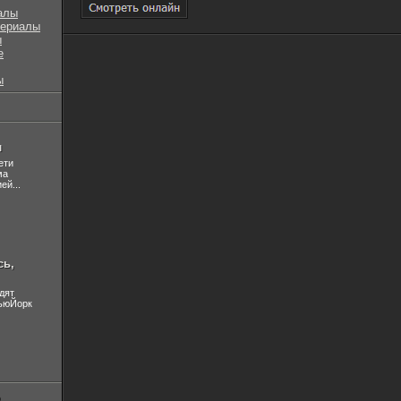
алы
сериалы
ы
е
ы
л
ети
ма
ей...
сь,
дят
НьюЙорк