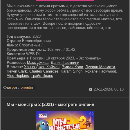
Мы знакомимся с двумя братьями, с детства увлекающимися
брейк-дансом. Этому хобби ребята уделяют все свободно время,
будучи уверенными в том, что однажды об их талантах узнает
весь мир. Однажды герои сталкиваются со смертью матери, что
повергает их в шок. Вскоре после похорон подростки
превращаются в заклятых врагов, забывших обо всем, что...
Год выпуска:
2023
Страна:
Великобритания
Жанр:
Спортивные / .
Продолжительность:
102 мин. / 01:42
Качество:
WEB-DL
Премьера в России:
19 октября 2023, «Экспонента»
Режиссер:
Макс Джива
,
Дания Пасквини
В ролях:
Ханна Джон-Кэймен
,
Эмили Кэри
,
Лусиан Мсамати
,
Kelvin Clark
,
Charles Camrose
,
Karam Singh
,
Roxane Hackwood
,
Alec Hopkins
,
Грэйс Эванс
20-11-2024, 06:13
Мы - монстры 2 (2021) - смотреть онлайн