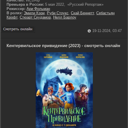
Качество:
WEBRip
Премьера в России:
5 мая 2022, «Русский Репортаж»
Режиссер:
Ари Фольман
В ролях:
Эмили Кэри
,
Руби Стоукс
,
Скай Беннетт
,
Себастьян
Крофт
,
Стюарт Скудамор
,
Нелл Барлоу
19-11-2024, 03:47
Кентервильское привидение (2023) - смотреть онлайн