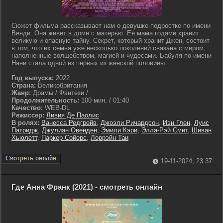
Сюжет фильма рассказывает нам о девушке-подростке по имени
Венди. Она живет в доме с матерью. Её мама годами хранит
великую и опасную тайну. Секрет, который хранит Джен, состоит
в том, что их семья уже несколько поколений связана с миром,
наполненные волшебством, магией и чудесами. Бабуля по имени
Нани стала одной из первых из женской половины...
Год выпуска:
2022
Страна:
Великобритания
Жанр:
Драмы / Фэнтези / .
Продолжительность:
100 мин. / 01:40
Качество:
WEB-DL
Режиссер:
Ливия Де Паолис
В ролях:
Ванесса Редгрейв
,
Джоэли Ричардсон
,
Иэн Глен
,
Луис
Патридж
,
Джулиан Овенден
,
Эмили Кэри
,
Элла-Рэй Смит
,
Шиван
Хьюлетт
,
Паркер Сойерс
,
Лоррэйн Таи
19-11-2024, 23:37
Где Анна Франк (2021) - смотреть онлайн