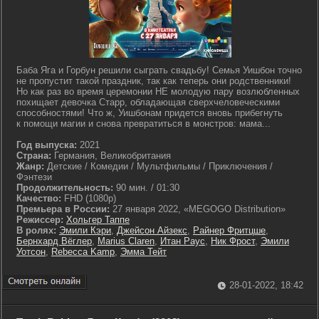
Баба Яга и Горбун решили сыграть свадьбу! Семья Уишбон точно
не пропустит такой праздник, так как теперь они родственники!
Но как раз во время церемонии НЕ молодую пару возлюбленных
похищает девочка Старр, обладающая сверхчеловеческими
способностями! Что ж, Уишбонам придется вновь прибегнуть
к помощи магии и снова превратиться в монстров: мама...
Год выпуска:
2021
Страна:
Германия, Великобритания
Жанр:
Детские / Комедии / Мультфильмы / Приключения /
Фэнтези
Продолжительность:
90 мин. / 01:30
Качество:
FHD (1080p)
Премьера в России:
27 января 2022, «MEGOGO Distribution»
Режиссер:
Хольгер Таппе
В ролях:
Эмили Кэри
,
Джейсон Айзекс
,
Райнер Фритцше
,
Бернхард Вёглер
,
Marius Claren
,
Итан Раус
,
Ник Фрост
,
Эмили
Уотсон
,
Rebecca Kamp
,
Эмма Тейт
28-01-2022, 18:42