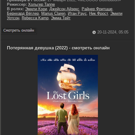
Режиссер:
Хольгер Таппе
В ролях:
Эмили Кэри
,
Джейсон Айзекс
,
Райнер Фритцше
,
Бернхард Вёглер
,
Marius Claren
,
Итан Раус
,
Ник Фрост
,
Эмили
Уотсон
,
Rebecca Kamp
,
Эмма Тейт
20-11-2024, 05:05
Потерянная девушка (2022) - смотреть онлайн