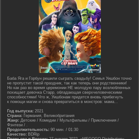
Баба Яга и Горбун решили сыграть свадьбу! Семья Уишбон точно
не пропустит такой праздник, так как теперь они родственники!
Но как раз во время церемонии НЕ молодую пару возлюбленных
похищает девочка Старр, обладающая сверхчеловеческими
способностями! Что ж, Уишбонам придется вновь прибегнуть
к помощи магии и снова превратиться в монстров: мама...
Год выпуска:
2021
Страна:
Германия, Великобритания
Жанр:
Детские / Комедии / Мультфильмы / Приключения /
Фэнтези / .
Продолжительность:
90 мин. / 01:30
Качество:
BDRip
Премьера в России:
27 января 2022, «MEGOGO Distribution»