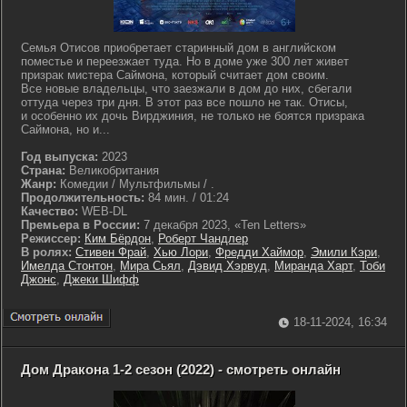
Семья Отисов приобретает старинный дом в английском
поместье и переезжает туда. Но в доме уже 300 лет живет
призрак мистера Саймона, который считает дом своим.
Все новые владельцы, что заезжали в дом до них, сбегали
оттуда через три дня. В этот раз все пошло не так. Отисы,
и особенно их дочь Вирджиния, не только не боятся призрака
Саймона, но и...
Год выпуска:
2023
Страна:
Великобритания
Жанр:
Комедии / Мультфильмы / .
Продолжительность:
84 мин. / 01:24
Качество:
WEB-DL
Премьера в России:
7 декабря 2023, «Ten Letters»
Режиссер:
Ким Бёрдон
,
Роберт Чандлер
В ролях:
Стивен Фрай
,
Хью Лори
,
Фредди Хаймор
,
Эмили Кэри
,
Имелда Стонтон
,
Мира Сьял
,
Дэвид Хэрвуд
,
Миранда Харт
,
Тоби
Джонс
,
Джеки Шифф
18-11-2024, 16:34
Дом Дракона 1-2 сезон (2022) - смотреть онлайн