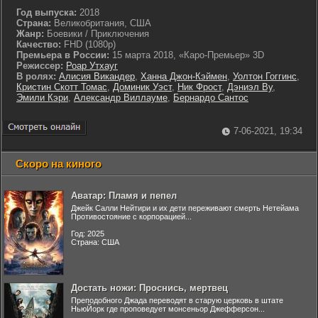
Год выпуска:
2018
Страна:
Великобритания, США
Жанр:
Боевики / Приключения
Качество:
FHD (1080p)
Премьера в России:
15 марта 2018, «Каро-Премьер» 3D
Режиссер:
Роар Утхауг
В ролях:
Алисия Викандер
,
Ханна Джон-Кэймен
,
Уолтон Гоггинс
,
Кристин Скотт Томас
,
Доминик Уэст
,
Ник Фрост
,
Дэниэл Ву
,
Эмили Кэри
,
Александр Виллауме
,
Бернардо Сантос
7-06-2021, 19:34
Скоро на киного
Аватар: Пламя и пепел
Джейк Салли Нейтири и их дети переживают смерть Нетейама
Противостояние с корпорацией...
Год: 2025
Страна: США
Достать ножи: Проснись, мертвец
Преподобного Джада переводят в старую церковь в штате
НьюЙорк где проповедует монсеньор Джефферсон...