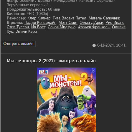
Жанр:
Боевики / Драмы / Мелодрамы / Фэнтези / Сериалы /
Зарубежные сериалы / ..
Продолжительность:
60 мин
Качество:
FHD (1080p)
Режиссер:
Клер Килнер
,
Гита Васант Пател
,
Мигель Сапочник
В ролях:
Пэдди Консидайн
,
Мэтт Смит
,
Эмма Д'Арси
,
Рис Иванс
,
Стив Туссэн
,
Ив Бэст
,
Соноя Мидзуно
,
Фабьен Франкель
,
Оливия
Кук
,
Эмили Кэри
6-11-2024, 16:41
Мы - монстры 2 (2021) - смотреть онлайн