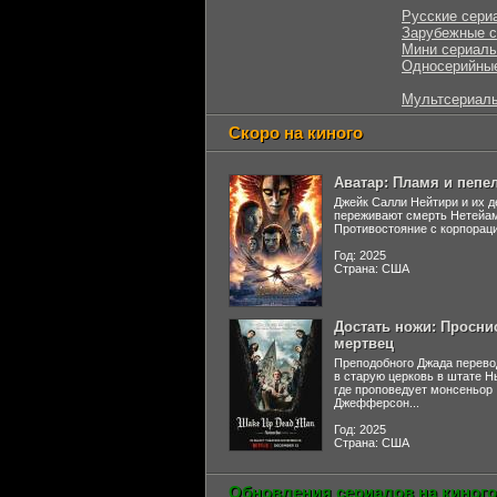
Русские сери
Зарубежные 
Мини сериал
Односерийны
Мультсериал
Скоро на киного
Аватар: Пламя и пепе
Джейк Салли Нейтири и их д
переживают смерть Нетейа
Противостояние с корпораци
Год: 2025
Страна: США
Достать ножи: Просни
мертвец
Преподобного Джада перево
в старую церковь в штате 
где проповедует монсеньор
Джефферсон...
Год: 2025
Страна: США
Обновления сериалов на киного