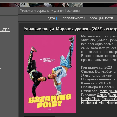
Фильмы и сериалы
» Дания Пасквини
дате
популярности
посещаемости
Уличные танцы. Мировой уровень (2023) - смот
МЬЕРА
Мы знакомимся с двум
увлекающимися брейк
все свободно время, 
об их талантах узнае
сталкиваются со смер
Вскоре после похорон
врагов, забывших обо 
Год выпуска:
2023
д!
Страна:
Великобрита
Жанр:
Спортивные / .
Продолжительность:
Качество:
WEB-DL
Премьера в России:
Режиссер:
Макс Джив
В ролях:
Ханна Джон
Kelvin Clark
,
Charles 
Hackwood
,
Alec Hopki