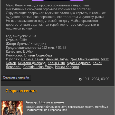
Майк Лейн – некогда профессиональный танцор, чьи
выступления собирали огромное количество зрителей.
Окружающие пророчили мужчине отличную карьеру и большое
будущее, всякий раз поражаясь его талантам и чувству ритма.
Но все оказывается под угрозой, когда у Майка срывается
дорогостоящая сделка. Так герой теряет все свои деньги и
лишается всяких...
Год выпуска:
2023
Страна:
США
Жанр:
Драмы / Комедии / .
Продолжительность:
112 мин. / 01:52
Качество:
BDRip
Режиссер:
Стивен Содерберг
В ролях:
Сальма Хайек
,
Ченнинг Татум
,
Джо Манганьелло
,
Мэтт
Бомер
,
Кейтлин Джерард
,
Кевин Нэш
,
Адам Родригес
,
Кайли
Леваллен
,
Christie-Leigh Emby
,
Нэнси Кэрролл
19-11-2024, 03:09
Скоро на киного
Аватар: Пламя и пепел
Джейк Салли Нейтири и их дети переживают смерть Нетейама
Противостояние с корпорацией...