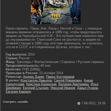
Герои сериала - Паша, Аня, Леша с Настей и Гоша - с помощью
машины времени отправились в 1986 год, чтобы предотвратить
аварию на Чернобыльской АЭС. Это путешествие изменило мир
до неузнаваемости: Советский Союз не распался, а авария на
атомной станции в 1986 году всё-таки произошла, но случилось
это не в СССР, а в Соединенных Штатах, которые с тех...
Год выпуска:
2014
Страна:
Россия
Жанр:
Триллеры / Фантастические / Сериалы / Русские сериалы
Продолжительность:
48 мин.
Качество:
FHD (1080p)
Премьера в России:
13 октября 2014
Режиссер:
Андерс Банке
,
Павел Костомаров
В ролях:
Константин Давыдов
,
Сергей Романович
,
Анвар
Халилулаев
,
Кристина Казинская
,
Валерия Дмитриева
,
Илья
Щербинин
,
Евгений Стычкин
,
Николай Иванов
,
Дарья Лузина
,
Евгения Каверау
7-06-2021, 19:35