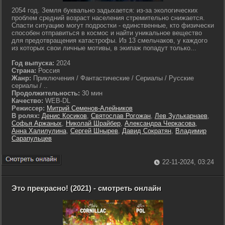
2054 год. Земля буквально задыхается: из-за экологических
проблем средний возраст населения стремительно снижается.
Спасти ситуацию могут подростки - единственные, кто физически
способен отправиться в космос и найти уникальное вещество
для предотвращения катастрофы. Из 13 смельчаков, у каждого
из которых свои личные мотивы, в экипаж попадут только...
Год выпуска:
2024
Страна:
Россия
Жанр:
Приключения / Фантастические / Сериалы / Русские
сериалы / ..
Продолжительность:
30 мин
Качество:
WEB-DL
Режиссер:
Митрий Семенов-Алейников
В ролях:
Денис Косиков
,
Святослав Рогожан
,
Лев Зулькарнаев
,
Софья Аржаных
,
Николай Шрайбер
,
Александра Черкасова
,
Анна Халилулина
,
Сергей Шнырев
,
Давид Сократян
,
Владимир
Сарапульцев
22-11-2024, 03:24
Это прекрасно! (2021) - смотреть онлайн