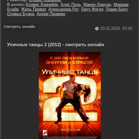
В ролях:
Кловис Корнийяк
,
Алис Поль
,
Манон Лемуан
,
Мириам
Буайе
,
Жиль Приват
,
Александра Рот
,
Лилу Фогли
,
Лоран Бато
,
Оливье Буана
,
Андре Пенверн
20-11-2024, 03:43
Уличные танцы 2 (2012) - смотреть онлайн