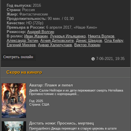
Год выпуска:
2016
Страна:
Россия
Жанр:
Фантастические
Продолжительность:
90 мин. / 01:30
Качество:
HD (720p)
Премьера в России:
6 апреля 2017, «Наше Кино»
Режиссер:
Андрей Волгин
В ролях:
Иван Жвакин
,
Лукерья Ильяшенко
,
Никита Волков
,
Александр Тютин
,
Агния Дитковските
,
Денис Шведов
,
Ола Кейру
,
Евгений Михеев
,
Анвар Халилулаев
,
Виктор Хоркин
7-06-2021, 19:35
Скоро на киного
Аватар: Пламя и пепел
Джейк Салли Нейтири и их дети переживают смерть Нетейама
Противостояние с корпорацией...
Год: 2025
Страна: США
Достать ножи: Проснись, мертвец
Преподобного Джада переводят в старую церковь в штате