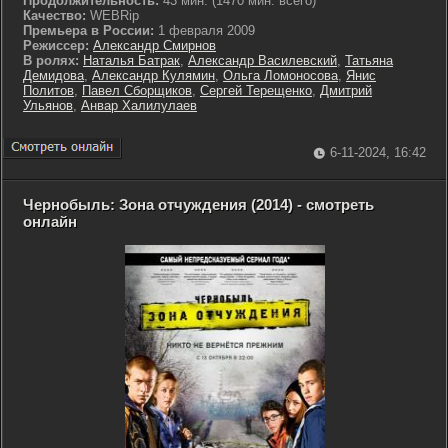
Продолжительность:
43 мин. (1470 мин. всего)
Качество:
WEBRip
Премьера в России:
1 февраля 2009
Режиссер:
Александр Смирнов
В ролях:
Наталья Батрак
,
Александр Василевский
,
Татьяна
Демидова
,
Александр Кулямин
,
Ольга Ломоносова
,
Янис
Политов
,
Павел Сборщиков
,
Сергей Терещенко
,
Дмитрий
Ульянов
,
Анвар Халилулаев
6-11-2024, 16:42
Чернобыль: Зона отчуждения (2014) - смотреть
онлайн