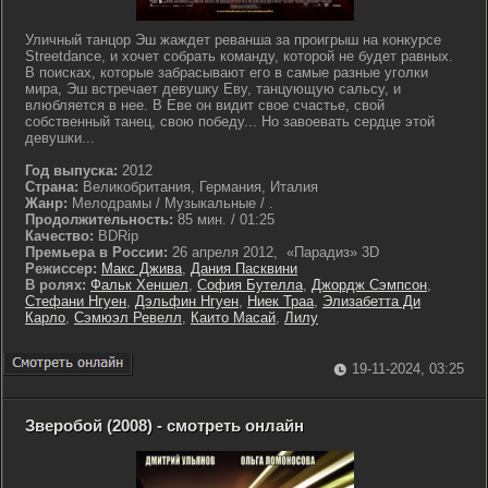
Уличный танцор Эш жаждет реванша за проигрыш на конкурсе
Streetdance, и хочет собрать команду, которой не будет равных.
В поисках, которые забрасывают его в самые разные уголки
мира, Эш встречает девушку Еву, танцующую сальсу, и
влюбляется в нее. В Еве он видит свое счастье, свой
собственный танец, свою победу... Но завоевать сердце этой
девушки...
Год выпуска:
2012
Страна:
Великобритания, Германия, Италия
Жанр:
Мелодрамы / Музыкальные / .
Продолжительность:
85 мин. / 01:25
Качество:
BDRip
Премьера в России:
26 апреля 2012, «Парадиз» 3D
Режиссер:
Макс Джива
,
Дания Пасквини
В ролях:
Фальк Хеншел
,
София Бутелла
,
Джордж Сэмпсон
,
Стефани Нгуен
,
Дэльфин Нгуен
,
Ниек Траа
,
Элизабетта Ди
Карло
,
Сэмюэл Ревелл
,
Каито Масай
,
Лилу
19-11-2024, 03:25
Зверобой (2008) - смотреть онлайн