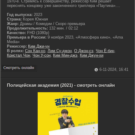
1970-е. Стремясь к совершенству, режиссёр Ким решает
переснять концовку уже законченного триллера «Паутина»....
Год выпуска:
2023
Страна:
Корея Южная
Жанр:
Драмы / Комедии / Скоро премьера
Продолжительность:
132 мин. / 02:12
Качество:
FHD (1080p)
Премьера в России:
9 ноября 2023, «Атмосфера кино», «Arna
Media»
Режиссер:
Ким Джи-ун
В ролях:
Сон Кан-хо
,
Лим Су-джон
,
О Джон-сэ
,
Чон Ё-бин
,
Кристал Чон
,
Чон У-сон
,
Ким Мин-джэ
,
Ким Джун-хи
6-11-2024, 16:41
Полицейская академия (2021) - смотреть онлайн