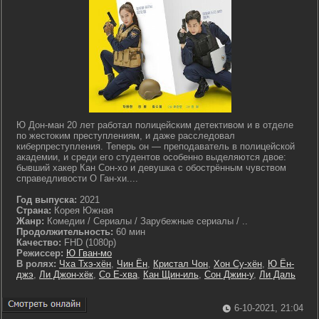
Ю Дон-ман 20 лет работал полицейским детективом и в отделе
по жестоким преступлениям, и даже расследовал
киберпреступления. Теперь он — преподаватель в полицейской
академии, и среди его студентов особенно выделяются двое:
бывший хакер Кан Сон-хо и девушка с обострённым чувством
справедливости О Ган-хи....
Год выпуска:
2021
Страна:
Корея Южная
Жанр:
Комедии / Сериалы / Зарубежные сериалы / ..
Продолжительность:
60 мин
Качество:
FHD (1080p)
Режиссер:
Ю Гван-мо
В ролях:
Чха Тхэ-хён
,
Чин Ён
,
Кристал Чон
,
Хон Су-хён
,
Ю Ён-
джэ
,
Ли Джон-хёк
,
Со Е-хва
,
Кан Щин-иль
,
Сон Джин-у
,
Ли Даль
6-10-2021, 21:04