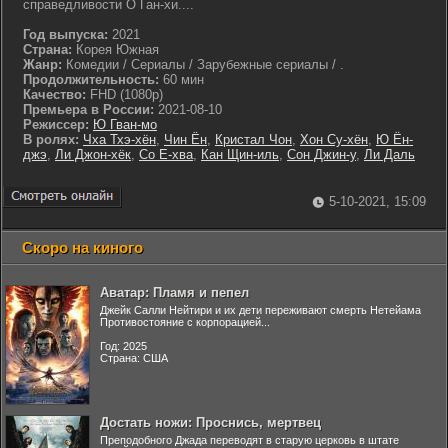
справедливости О Ган-хи....
Год выпуска:
2021
Страна:
Корея Южная
Жанр:
Комедии / Сериалы / Зарубежные сериалы / .
Продолжительность:
60 мин
Качество:
FHD (1080p)
Премьера в России:
2021-08-10
Режиссер:
Ю Гван-мо
В ролях:
Чха Тхэ-хён
,
Чин Ён
,
Кристал Чон
,
Хон Су-хён
,
Ю Ён-
джэ
,
Ли Джон-хёк
,
Со Е-хва
,
Кан Щин-иль
,
Сон Джин-у
,
Ли Даль
5-10-2021, 15:09
Скоро на киного
Аватар: Пламя и пепел
Джейк Салли Нейтири и их дети переживают смерть Нетейама
Противостояние с корпорацией...
Год: 2025
Страна: США
Достать ножи: Проснись, мертвец
Преподобного Джада переводят в старую церковь в штате