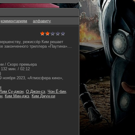
комментариям
алфавиту
овершенству, режиссёр Ким решает
е законченного триллера «Паутина»....
и / Скоро премьера
132 мин. / 02:12
)
9 ноября 2023, «Атмосфера кино»,
н
Лим Су-джон
,
О Джон-сэ
,
Чон Ё-бин
,
он
,
Ким Мин-джэ
,
Ким Джун-хи