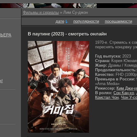
Фильмы и сериалы
» Лим Су-джон
дате
популярности
посещаемости
В паутине (2023) - смотреть онлайн
МЬЕРА
1970-е. Стремясь к с
переснять концовку уж
Год выпуска:
2023
Страна:
Корея Южная
Жанр:
Драмы / Комеди
Продолжительность:
Качество:
FHD (1080p
Премьера в России:
д!
«Arna Media»
Режиссер:
Ким Джи-у
В ролях:
Сон Кан-хо
,
Кристал Чон
,
Чон У-с