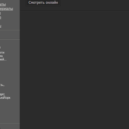
алы
сериалы
ы
е
ы
л
ети
ма
ей...
сь,
дят
НьюЙорк