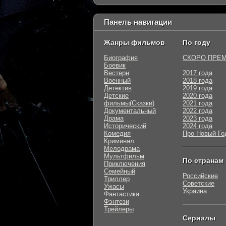
Панель навигации
Жанры фильмов
По году
Биография
СКОРО ПРЕ
Боевик
Вестерн
2017 года
Военный
2018 года
Детектив
2019 года
Детские
2020 года
фильмы(Сказки)
2021 года
Документальный
2022 года
Драма
2023 года
Исторический
2024 года
Комедия
Про Новый Го
Криминал
Мелодрама
Мультфильм
По странам
Приключения
Семейный
Российские
Триллер
Советские
Ужасы
Украина
Фантастика
Фэнтези
Трейлеры
Сериалы