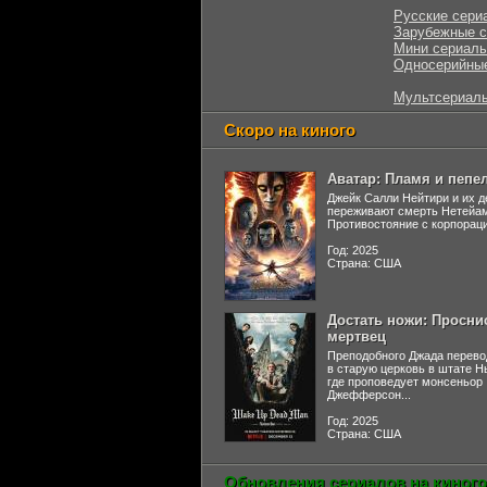
Русские сери
Зарубежные 
Мини сериал
Односерийны
Мультсериал
Скоро на киного
Аватар: Пламя и пепе
Джейк Салли Нейтири и их д
переживают смерть Нетейа
Противостояние с корпораци
Год: 2025
Страна: США
Достать ножи: Просни
мертвец
Преподобного Джада перево
в старую церковь в штате 
где проповедует монсеньор
Джефферсон...
Год: 2025
Страна: США
Обновления сериалов на киного