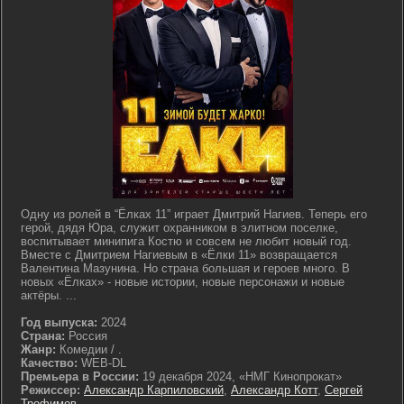
Одну из ролей в “Ёлках 11” играет Дмитрий Нагиев. Теперь его
герой, дядя Юра, служит охранником в элитном поселке,
воспитывает минипига Костю и совсем не любит новый год.
Вместе с Дмитрием Нагиевым в «Ёлки 11» возвращается
Валентина Мазунина. Но страна большая и героев много. В
новых «Ёлках» - новые истории, новые персонажи и новые
актёры. ...
Год выпуска:
2024
Страна:
Россия
Жанр:
Комедии / .
Качество:
WEB-DL
Премьера в России:
19 декабря 2024, «НМГ Кинопрокат»
Режиссер:
Александр Карпиловский
,
Александр Котт
,
Сергей
Трофимов