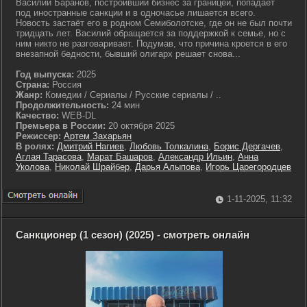
Василий Баранов, построивший бизнес за границей, попадает
под иностранные санкции и в одночасье лишается всего.
Новость застаёт его в родном Семиболотске, где он не был почти
тридцать лет. Василий обращается за поддержкой к семье, но с
ним никто не разговаривает. Подумав, что причина кроется в его
внезапной бедности, бывший олигарх решает снова...
Год выпуска:
2025
Страна:
Россия
Жанр:
Комедии / Сериалы / Русские сериалы / ..
Продолжительность:
24 мин
Качество:
WEB-DL
Премьера в России:
20 октября 2025
Режиссер:
Артем Захарьян
В ролях:
Дмитрий Нагиев
,
Любовь Толкалина
,
Борис Дергачев
,
Аглая Тарасова
,
Марат Башаров
,
Александр Ильин
,
Анна
Уколова
,
Николай Шрайбер
,
Дарья Алыпова
,
Игорь Царегородцев
1-11-2025, 11:32
Санкционер (1 сезон) (2025) - смотреть онлайн