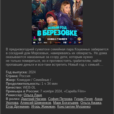
В предновогодней суматохе семейная пара Кошкиных забирается
в соседний дом Морозовых, намереваясь их обокрасть. Но дома
оказываются наказанные за ссору дети, которым нужно
не только помириться, но и противостоять грабителям, найти
пропавшие деньги и все-таки встретить Новый год с семьей....
Год выпуска:
2024
Страна:
Россия
Жанр:
Комедии / Семейные / .
Продолжительность:
1 ч 34 мин
Качество:
WEB-DL
Премьера в России:
7 ноября 2024, «Capella Film»
Режиссер:
Ольга Ланд
В ролях:
Дмитрий Нагиев
,
София Петрова
,
Гурам Гогия
,
Анна
Уколова
,
Алексей Шевченков
,
Марк Богатырев
,
Ольга Ажажа
,
Егор Дружинин
,
Игорь Жижикин
,
Константин Мурзенко