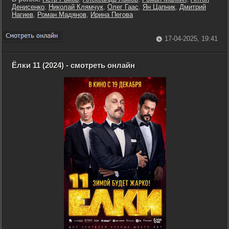
Денисенко
,
Николай Клямчук
,
Олег Гаас
,
Ян Цапник
,
Дмитрий
Нагиев
,
Роман Мадянов
,
Ирина Пегова
17-04-2025, 19:41
Ёлки 11 (2024) - смотреть онлайн