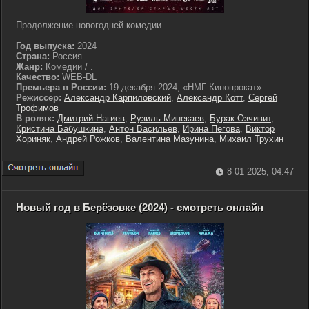
Продолжение новогодней комедии....
Год выпуска:
2024
Страна:
Россия
Жанр:
Комедии / .
Качество:
WEB-DL
Премьера в России:
19 декабря 2024, «НМГ Кинопрокат»
Режиссер:
Александр Карпиловский
,
Александр Котт
,
Сергей
Трофимов
В ролях:
Дмитрий Нагиев
,
Рузиль Минекаев
,
Бурак Озчивит
,
Кристина Бабушкина
,
Антон Васильев
,
Ирина Пегова
,
Виктор
Хориняк
,
Андрей Рожков
,
Валентина Мазунина
,
Михаил Трухин
8-01-2025, 04:47
Новый год в Берёзовке (2024) - смотреть онлайн