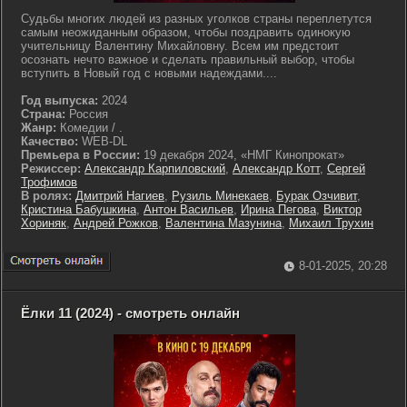
Судьбы многих людей из разных уголков страны переплетутся
самым неожиданным образом, чтобы поздравить одинокую
учительницу Валентину Михайловну. Всем им предстоит
осознать нечто важное и сделать правильный выбор, чтобы
вступить в Новый год с новыми надеждами....
Год выпуска:
2024
Страна:
Россия
Жанр:
Комедии / .
Качество:
WEB-DL
Премьера в России:
19 декабря 2024, «НМГ Кинопрокат»
Режиссер:
Александр Карпиловский
,
Александр Котт
,
Сергей
Трофимов
В ролях:
Дмитрий Нагиев
,
Рузиль Минекаев
,
Бурак Озчивит
,
Кристина Бабушкина
,
Антон Васильев
,
Ирина Пегова
,
Виктор
Хориняк
,
Андрей Рожков
,
Валентина Мазунина
,
Михаил Трухин
8-01-2025, 20:28
Ёлки 11 (2024) - смотреть онлайн