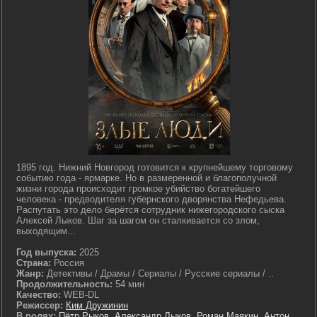
1895 год. Нижний Новгород готовится к крупнейшему торговому
событию года - ярмарке. Но в размеренной и благополучной
жизни города происходит громкое убийство богатейшего
человека - предводителя губернского дворянства Нефедьева.
Распутать это дело берётся сотрудник нижегородского сыска
Алексей Лыков. Шаг за шагом он сталкивается со злом,
выходящим...
Год выпуска:
2025
Страна:
Россия
Жанр:
Детективы / Драмы / Сериалы / Русские сериалы / ..
Продолжительность:
54 мин
Качество:
WEB-DL
Режиссер:
Ким Дружинин
В ролях:
Пётр Рыков
,
Александр Лыков
,
Роман Маякин
,
Антон