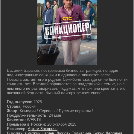
Василий Баранов, построивший бизнес за границей, попадает
под иностранные санкции и в одночасье лишается всего.
Новость застаёт его в родном Семиболотске, где он не был почти
тридцать лет. Василий обращается за поддержкой к семье, но с
ним никто не разговаривает. Подумав, что причина кроется в его
внезапной бедности, бывший олигарх решает снова...
Год выпуска:
2025
Страна:
Россия
Жанр:
Комедии / Сериалы / Русские сериалы / ..
Продолжительность:
24 мин
Качество:
WEB-DL
Премьера в России:
20 октября 2025
Режиссер:
Артем Захарьян
В ролях:
Дмитрий Нагиев
,
Любовь Толкалина
,
Борис Дергачев
,