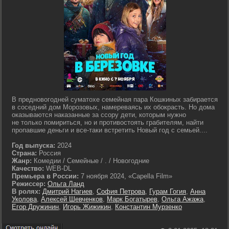
В предновогодней суматохе семейная пара Кошкиных забирается
в соседний дом Морозовых, намереваясь их обокрасть. Но дома
оказываются наказанные за ссору дети, которым нужно
не только помириться, но и противостоять грабителям, найти
пропавшие деньги и все-таки встретить Новый год с семьей....
Год выпуска:
2024
Страна:
Россия
Жанр:
Комедии / Семейные / . / Новогодние
Качество:
WEB-DL
Премьера в России:
7 ноября 2024, «Capella Film»
Режиссер:
Ольга Ланд
В ролях:
Дмитрий Нагиев
,
София Петрова
,
Гурам Гогия
,
Анна
Уколова
,
Алексей Шевченков
,
Марк Богатырев
,
Ольга Ажажа
,
Егор Дружинин
,
Игорь Жижикин
,
Константин Мурзенко