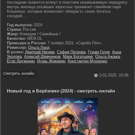
последние окажется втянут в поистине незабываемую передрягу:
внутрь жилища уехавших взрослых проникнет семейная пара
Кошкиных, которые возжелают обокрасть своих богатых
соседей....
Год выпуска:
2024
Страна:
Россия
Жанр:
Комедии / Семейные / .
Качество:
WEB-DL
Премьера в России:
7 ноября 2024, «Capella Film»
Режиссер:
Ольга Ланд
В ролях:
Дмитрий Нагиев
,
София Петрова
,
Гурам Гогия
,
Анна
Уколова
,
Алексей Шевченков
,
Марк Богатырев
,
Ольга Ажажа
,
Егор Дружинин
,
Игорь Жижикин
,
Константин Мурзенко
2-01-2025, 19:08
Новый год в Берёзовке (2024) - смотреть онлайн