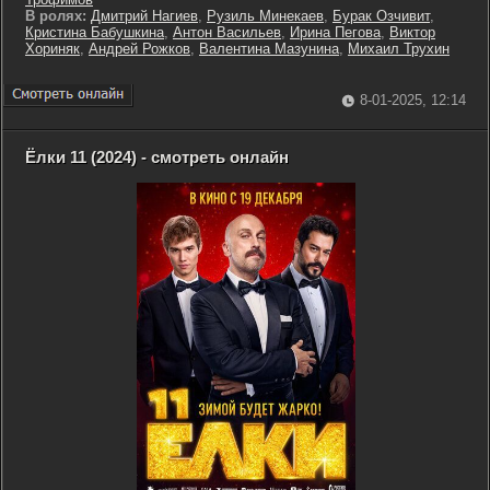
В ролях:
Дмитрий Нагиев
,
Рузиль Минекаев
,
Бурак Озчивит
,
Кристина Бабушкина
,
Антон Васильев
,
Ирина Пегова
,
Виктор
Хориняк
,
Андрей Рожков
,
Валентина Мазунина
,
Михаил Трухин
8-01-2025, 12:14
Ёлки 11 (2024) - смотреть онлайн