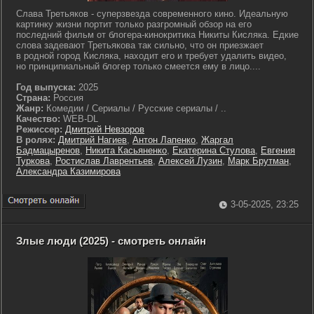
Слава Третьяков - суперзвезда современного кино. Идеальную
картинку жизни портит только разгромный обзор на его
последний фильм от блогера-кинокритика Никиты Кисляка. Едкие
слова задевают Третьякова так сильно, что он приезжает
в родной город Кисляка, находит его и требует удалить видео,
но принципиальный блогер только смеется ему в лицо....
Год выпуска:
2025
Страна:
Россия
Жанр:
Комедии / Сериалы / Русские сериалы / ..
Качество:
WEB-DL
Режиссер:
Дмитрий Невзоров
В ролях:
Дмитрий Нагиев
,
Антон Лапенко
,
Жаргал
Бадмацыренов
,
Никита Касьяненко
,
Екатерина Стулова
,
Евгения
Туркова
,
Ростислав Лаврентьев
,
Алексей Лузин
,
Марк Брутман
,
Александра Казимирова
3-05-2025, 23:25
Злые люди (2025) - смотреть онлайн