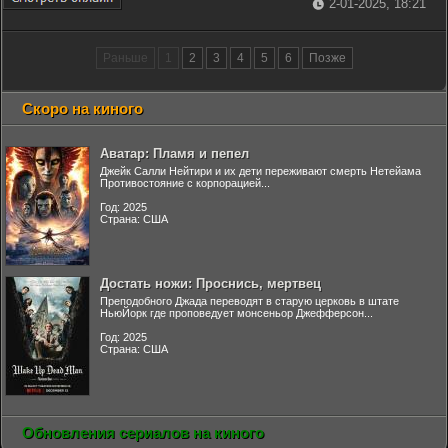
2-01-2025, 18:21
Раньше
1
2
3
4
5
6
Позже
Скоро на киного
Аватар: Пламя и пепел
Джейк Салли Нейтири и их дети переживают смерть Нетейама
Противостояние с корпорацией...
Год: 2025
Страна: США
Достать ножи: Проснись, мертвец
Преподобного Джада переводят в старую церковь в штате
НьюЙорк где проповедует монсеньор Джефферсон...
Год: 2025
Страна: США
Обновления сериалов на киного