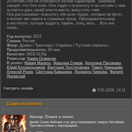
20-летняя Оля не отличается легким характером. Знакомые
говорят, что Оля злая. Оля ходит к психологу и на сессиях с ним
пытается дать своей злости место, выпустить гнев.
Она рассказывает психологу обо всех людях, которые её бесят,
и желает им смерти в страшных муках. Преподавательница
в институте, лучшая подруга, парень, отец, мать… Все они
очень...
Год выпуска:
2023
Страна:
Россия
Жанр:
Драмы / Триллеры / Сериалы / Русские сериалы / ..
Продолжительность:
50 мин
Качество:
WEB-DLRip
Режиссер:
Карен Оганесян
В ролях:
Мария Мацель
,
Марьяна Спивак
,
Ангелина Пахомова
,
Юрий Колокольников
,
Виктория Толстоганова
,
Павел Чернышёв
,
Алексей Розин
,
Светлана Камынина
,
Людмила Чиркова
,
Филипп
Янковский
3-01-2026, 14:11
Скоро на киного
Аватар: Пламя и пепел
Джейк Салли Нейтири и их дети переживают смерть Нетейама
Противостояние с корпорацией...