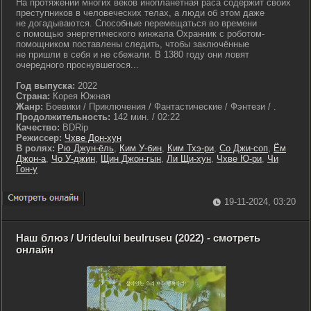
На протяжении многих веков инопланетная раса содержит своих
преступников в человеческих телах, а люди об этом даже
не догадываются. Способные перемещаться во времени
с помощью энергетического кинжала Охранник с роботом-
помощником поставлены следить, чтобы заключённые
не пришли в себя и не сбежали. В 1380 году они ловят
очередного проснувшегося...
Год выпуска:
2022
Страна:
Корея Южная
Жанр:
Боевики / Приключения / Фантастические / Фэнтези / .
Продолжительность:
142 мин. / 02:22
Качество:
BDRip
Режиссер:
Чхве Дон-хун
В ролях:
Рю Джун-ёль
,
Ким У-бин
,
Ким Тхэ-ри
,
Со Джи-соп
,
Ём
Джон-а
,
Чо У-джин
,
Щин Джон-гын
,
Ли Щи-хун
,
Чхве Ю-ри
,
Чи
Гон-у
19-11-2024, 03:20
Наш блюз / Urideului beulruseu (2022) - смотреть
онлайн