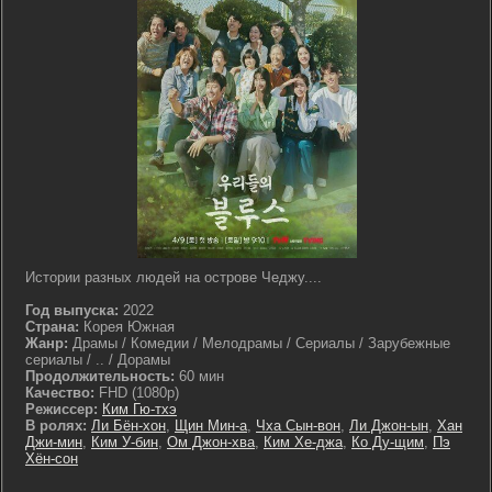
Истории разных людей на острове Чеджу....
Год выпуска:
2022
Страна:
Корея Южная
Жанр:
Драмы / Комедии / Мелодрамы / Сериалы / Зарубежные
сериалы / .. / Дорамы
Продолжительность:
60 мин
Качество:
FHD (1080p)
Режиссер:
Ким Гю-тхэ
В ролях:
Ли Бён-хон
,
Щин Мин-а
,
Чха Сын-вон
,
Ли Джон-ын
,
Хан
Джи-мин
,
Ким У-бин
,
Ом Джон-хва
,
Ким Хе-джа
,
Ко Ду-щим
,
Пэ
Хён-сон