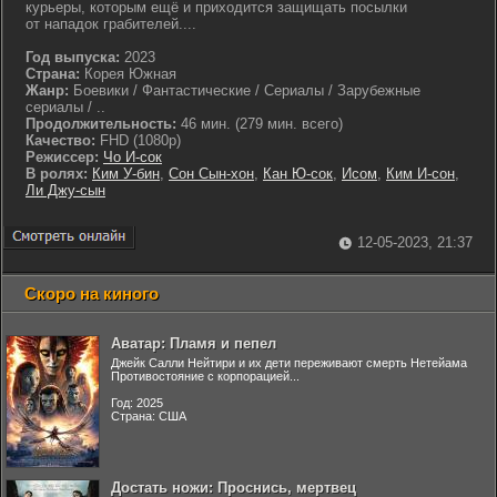
курьеры, которым ещё и приходится защищать посылки
от нападок грабителей....
Год выпуска:
2023
Страна:
Корея Южная
Жанр:
Боевики / Фантастические / Сериалы / Зарубежные
сериалы / ..
Продолжительность:
46 мин. (279 мин. всего)
Качество:
FHD (1080p)
Режиссер:
Чо И-сок
В ролях:
Ким У-бин
,
Сон Сын-хон
,
Кан Ю-сок
,
Исом
,
Ким И-сон
,
Ли Джу-сын
12-05-2023, 21:37
Скоро на киного
Аватар: Пламя и пепел
Джейк Салли Нейтири и их дети переживают смерть Нетейама
Противостояние с корпорацией...
Год: 2025
Страна: США
Достать ножи: Проснись, мертвец