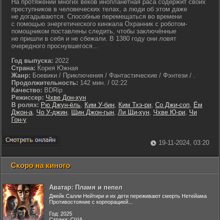
На протяжении многих веков инопланетная раса содержит своих
преступников в человеческих телах, а люди об этом даже
не догадываются. Способные перемещаться во времени
с помощью энергетического кинжала Охранник с роботом-
помощником поставлены следить, чтобы заключённые
не пришли в себя и не сбежали. В 1380 году они ловят
очередного проснувшегося...
Год выпуска:
2022
Страна:
Корея Южная
Жанр:
Боевики / Приключения / Фантастические / Фэнтези / .
Продолжительность:
142 мин. / 02:22
Качество:
BDRip
Режиссер:
Чхве Дон-хун
В ролях:
Рю Джун-ёль
,
Ким У-бин
,
Ким Тхэ-ри
,
Со Джи-соп
,
Ём
Джон-а
,
Чо У-джин
,
Щин Джон-гын
,
Ли Щи-хун
,
Чхве Ю-ри
,
Чи
Гон-у
19-11-2024, 03:20
Скоро на киного
Аватар: Пламя и пепел
Джейк Салли Нейтири и их дети переживают смерть Нетейама
Противостояние с корпорацией...
Год: 2025
Страна: США