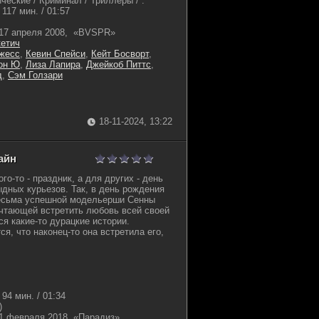
ческие / Криминал / Триллеры / .
117 мин. / 01:57
17 апреля 2008, «BVSPR»
кетич
жесс
,
Кевин Спейси
,
Кейт Босворт
,
он Ю
,
Лиза Лапира
,
Джейкоб Питтс
,
д
,
Сэм Голзари
18-11-2024, 13:22
айн
го-то - праздник, а для других - день
ыдных курьезов. Так, в день рождения
весьма успешной модельерши Сенны
ечтающей встретить любовь всей своей
я какие-то дурацкие истории.
я, что наконец-то она встретила его,
94 мин. / 01:34
)
1 февраля 2018, «Парадиз»