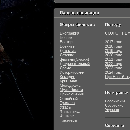
Панель навигации
Жанры фильмов
По году
Биография
СКОРО ПРЕ
Боевик
Вестерн
2017 года
Военный
2018 года
Детектив
2019 года
Детские
2020 года
фильмы(Сказки)
2021 года
Документальный
2022 года
Драма
2023 года
Исторический
2024 года
Комедия
Про Новый Го
Криминал
Мелодрама
Мультфильм
По странам
Приключения
Семейный
Российские
Триллер
Советские
Ужасы
Украина
Фантастика
Фэнтези
Трейлеры
Сериалы