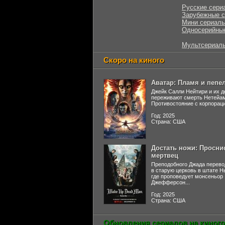
Русские сери
Зарубежные 
Мини сериал
Односерийны
Мультсериал
Скоро на киного
Аватар: Пламя и пепе
Джейк Салли Нейтири и их д
переживают смерть Нетейа
Противостояние с корпораци
Год: 2025
Страна: США
Достать ножи: Просни
мертвец
Преподобного Джада перево
в старую церковь в штате 
где проповедует монсеньор
Джефферсон...
Год: 2025
Страна: США
Обновления сериалов на киного