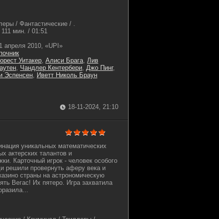
еры / Фантастические / .
111 мин. / 01:51
1 апреля 2010, «UPI»
почник
орест Уитакер
,
Алиси Брага
,
Лив
аутен
,
Чандлер Кентербери
,
Джо Пинг
,
и Эспенсен
,
Иветт Николь Браун
18-11-2024, 21:10
бинация уникальных математических
ых актерских талантов и
ки. Карточный игрок - человек особого
и решили провернуть аферу века и
казино страны на астрономическую
ять Вегас! Их пятеро. Игра захватила
оразила...