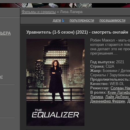
Фильмы и сериалы
» Лиза Лапира
дате
популярности
посещаемости
Уравнитель (1-5 сезон) (2021) - смотреть онлайн
МЬЕРА
Робин Маккол - мать-
которая старается пом
она делает это не про
прегрешения....
Год выпуска:
2021
Страна:
США
Жанр:
Боевики / Дете
Сериалы / Зарубежные
д!
Продолжительность:
Качество:
WEB-DL
Режиссер:
Солван На
В ролях:
Куин Латиф
Лапира
,
Лайя ДеЛеон
Дженнифер Феррин
,
Д