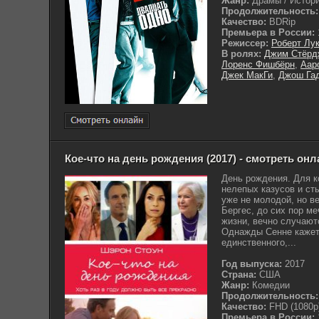
Жанр:
Драмы / Истори
Продолжительность:
Качество:
BDRip
Премьера в России:
Режиссер:
Роберт Лу
В ролях:
Джим Стёрд
Лоренс Фишбёрн
,
Аар
Джек МакГи
,
Джош Га
Кое-что на день рождения (2017) - смотреть онл
День рождения. Для ко
нелепых казусов и ст
уже не молодой, но 
Бергес, до сих пор м
жизни, вечно случаютс
Однажды Сенне кажетс
единственного,...
Год выпуска:
2017
Страна:
США
Жанр:
Комедии
Продолжительность:
Качество:
FHD (1080p
Премьера в России: