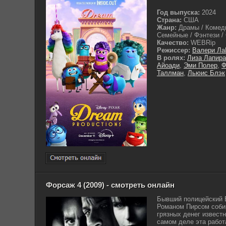
Год выпуска:
2024
Страна:
США
Жанр:
Драмы / Комеди
Семейные / Фэнтези /
Качество:
WEBRip
Режиссер:
Валери Ла
В ролях:
Лиза Лапира
Айоади
,
Эми Полер
,
Ф
Таллман
,
Льюис Блэк
Форсаж 4 (2009) - смотреть онлайн
Бывший полицейский 
Романом Пирсом соби
грязных денег извест
самом деле эта работ