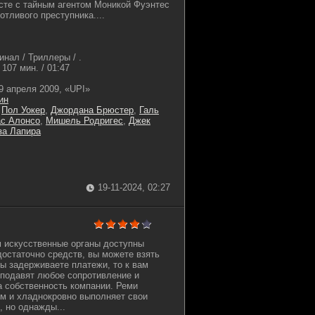
сте с тайным агентом Моникой Фуэнтес
тливого преступника....
нал / Триллеры / .
107 мин. / 01:47
9 апреля 2009, «UPI»
ин
,
Пол Уокер
,
Джордана Брюстер
,
Галь
с Алонсо
,
Мишель Родригес
,
Джек
за Лапира
19-11-2024, 02:27
 искусственные органы доступны
достаточно средств, вы можете взять
вы задерживаете платежи, то к вам
 подавят любое сопротивление и
а собственность компании. Реми
м и хладнокровно выполняет свои
, но однажды...