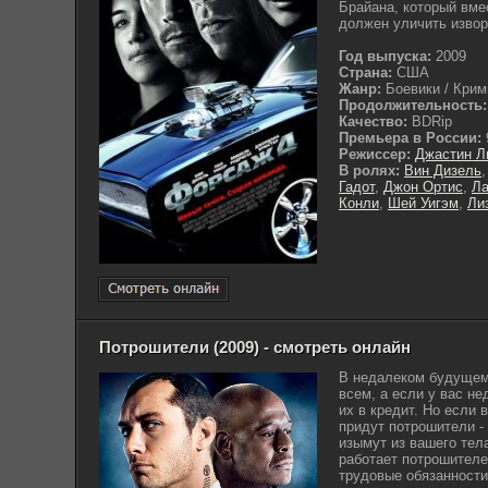
Брайана, который вме
должен уличить изворо
Год выпуска:
2009
Страна:
США
Жанр:
Боевики / Крими
Продолжительность:
Качество:
BDRip
Премьера в России:
Режиссер:
Джастин Л
В ролях:
Вин Дизель
Гадот
,
Джон Ортис
,
Ла
Конли
,
Шей Уигэм
,
Ли
Потрошители (2009) - смотреть онлайн
В недалеком будущем
всем, а если у вас не
их в кредит. Но если 
придут потрошители -
изымут из вашего тел
работает потрошителе
трудовые обязанности