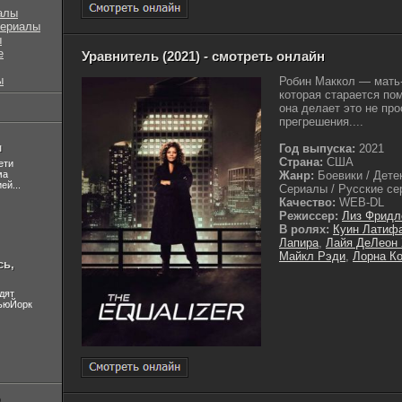
алы
сериалы
ы
е
Уравнитель (2021) - смотреть онлайн
ы
Робин Маккол — мать
которая старается пом
она делает это не про
прегрешения....
л
Год выпуска:
2021
Страна:
США
ети
ма
Жанр:
Боевики / Дете
ей...
Сериалы / Русские сер
Качество:
WEB-DL
Режиссер:
Лиз Фридл
В ролях:
Куин Латиф
Лапира
,
Лайя ДеЛеон
Майкл Рэди
,
Лорна К
сь,
дят
НьюЙорк