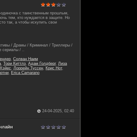
-одиночка с таинственным прошлым,
очь тем, кто нуждается в защите. Но
сто так, а чтобы искупить свои
ктивы / Драмы / Криминал / Триллеры /
 сериалы / ..
ендер
,
Солван Наим
а
,
Тори Киттлз
,
Адам Голдберг
,
Лиза
 Хэйес
,
Лоррейн Туссен
,
Крис Нот
,
ортни
,
Erica Camarano
24-04-2025, 02:40
онлайн