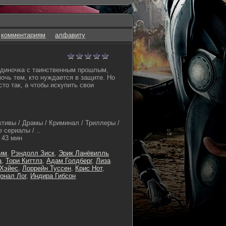
комментариям
алфавиту
одиночка с таинственным прошлым,
очь тем, кто нуждается в защите. Но
сто так, а чтобы искупить свои
ктивы / Драмы / Криминал / Триллеры /
 сериалы / ..
43 мин
им
,
Рэндолл Зиск
,
Эрик Ланёвилль
а
,
Тори Киттлз
,
Адам Голдберг
,
Лиза
 Хэйес
,
Лоррейн Туссен
,
Крис Нот
,
онал Лог
,
Индира Гибсон