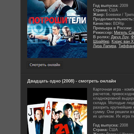
Год выпуска:
2009
Страна:
США
Жанр:
Боевики / Трилл
Продолжительность:
Качество:
BDRip
Премьера в России:
Режиссер:
Мигель Са
В ролях:
Джуд Лоу
,
Ф
Шрайбер
,
Кэрис ван Х
Лиза Лапира
,
Тиффан
Двадцать одно (2008) - смотреть онлайн
Карточная игра - ком
расчетов, превосходн
хладнокровной выдерж
склада. Молодые люд
разорить крупнейшие 
сумму. Они решили вз
их целиком. Их игра п
Год выпуска:
2008
Страна:
США