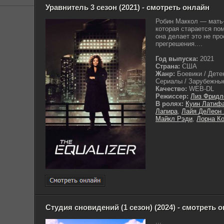
Уравнитель 3 сезон (2021) - смотреть онлайн
Робин Маккол — мать
которая старается пом
она делает это не про
прегрешения....
Год выпуска:
2021
Страна:
США
Жанр:
Боевики / Дете
Сериалы / Зарубежные
Качество:
WEB-DL
Режиссер:
Лиз Фридл
В ролях:
Куин Латиф
Лапира
,
Лайя ДеЛеон
Майкл Рэди
,
Лорна К
Студия сновидений (1 сезон) (2024) - смотреть 
...