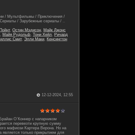
и / Мультфильмы / Приключения /
 Сериалы / Зарубежные сериалы / ..
Пойнт
,
Остин Мэдисон
,
Майк Джонс
,
Майя Рудольф
,
Тони Хейл
,
Ричард
иллис Смит
,
Элли Маки
,
Кенсингтон
12-12-2024, 12:55
Брайан О`Коннер с напарником
рается перевезти крупную сумму
ного мафиози Картера Верона. Но на
а является только прикрытием для