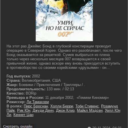
На этот раз Джеймс Бонд в глубокой конспирации проводит
операцию в Северной Корее. Однако его разоблачают, после чего
Бонд оказывается за решеткой. Сумев выбраться из плена
только через несколько месяцев 007 возвращается к своей
привычной жизни, однако вскоре ему вновь приходится вступить
в противоборство со своими корейскими «друзьями» - он...
Год выпуска:
2002
Страна:
Великобритания, США
Жанр:
Боевики / Приключения / Триллеры / .
Продолжительность:
133 мин. / 02:13
Качество:
BDRip
Премьера в России:
11 декабря 2002, «Гемини Киномир»
Режиссер:
Ли Тамахори
В ролях:
Пирс Броснан
,
Холли Берри
,
Тоби Стивенс
,
Розамунд
Пайк
,
Рик Юн
,
Джуди Денч
,
Джон Клиз
,
Майкл Мэдсен
,
Уилл Юн
Ли
,
Кеннет Цан