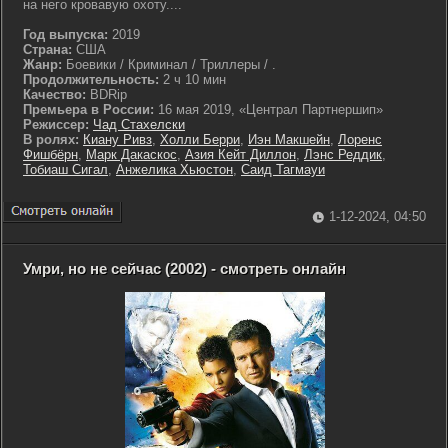
на него кровавую охоту....
Год выпуска:
2019
Страна:
США
Жанр:
Боевики / Криминал / Триллеры / .
Продолжительность:
2 ч 10 мин
Качество:
BDRip
Премьера в России:
16 мая 2019, «Централ Партнершип»
Режиссер:
Чад Стахелски
В ролях:
Киану Ривз
,
Холли Берри
,
Иэн Макшейн
,
Лоренс
Фишбёрн
,
Марк Дакаскос
,
Азия Кейт Диллон
,
Лэнс Реддик
,
Тобиаш Сигал
,
Анжелика Хьюстон
,
Саид Тагмауи
1-12-2024, 04:50
Умри, но не сейчас (2002) - смотреть онлайн