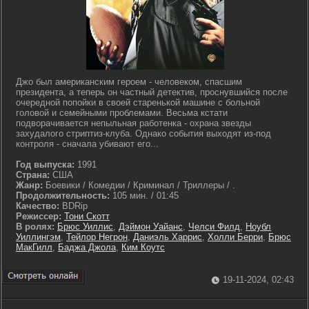
Джо был американским героем - человеком, спасшим
президента, а теперь он частный детектив, проснувшийся после
очередной попойки в своей старенькой машине с больной
головой и семейными проблемами. Весьма кстати
подворачивается непыльная работенка - охрана звезды
захудалого стриптиз-клуба. Однако события выходят из-под
контроля - сначала убивают его...
Год выпуска:
1991
Страна:
США
Жанр:
Боевики / Комедии / Криминал / Триллеры / .
Продолжительность:
105 мин. / 01:45
Качество:
BDRip
Режиссер:
Тони Скотт
В ролях:
Брюс Уиллис
,
Дэймон Уайанс
,
Челси Филд
,
Ноубл
Уиллингэм
,
Тейлор Негрон
,
Даниэль Харрис
,
Холли Берри
,
Брюс
МакГилл
,
Баджа Джола
,
Ким Коутс
19-11-2024, 02:43