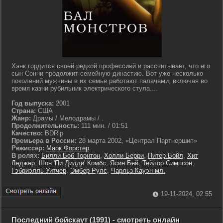
Хэнк гордится своей редкой профессией и рассчитывает, что его
сын Сонни продолжит семейную династию. Вот уже несколько
поколений мужчины в их семье работают палачами, включая во
время казни рубильник электрического стула....
Год выпуска:
2001
Страна:
США
Жанр:
Драмы / Мелодрамы / .
Продолжительность:
111 мин. / 01:51
Качество:
BDRip
Премьера в России:
28 марта 2002, «Централ Партнершип»
Режиссер:
Марк Форстер
В ролях:
Билли Боб Торнтон
,
Холли Берри
,
Питер Бойл
,
Хит
Леджер
,
Шон 'Пи Дидди' Комбс
,
Ясин Бей
,
Тейлор Симпсон
,
Гэбриэлль Уитчер
,
Эмбер Рулс
,
Чарльз Кауэн мл.
19-11-2024, 02:55
Последний бойскаут (1991) - смотреть онлайн