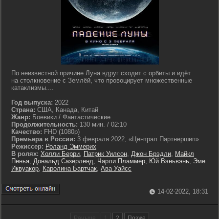
По неизвестной причине Луна вдруг сходит с орбиты и идёт
на столкновение с Землёй, что провоцирует множественные
катаклизмы....
Год выпуска:
2022
Страна:
США, Канада, Китай
Жанр:
Боевики / Фантастические
Продолжительность:
130 мин. / 02:10
Качество:
FHD (1080p)
Премьера в России:
3 февраля 2022, «Централ Партнершип»
Режиссер:
Роланд Эммерих
В ролях:
Холли Берри
,
Патрик Уилсон
,
Джон Брэдли
,
Майкл
Пенья
,
Дональд Сазерленд
,
Чарли Пламмер
,
Юй Вэньвэнь
,
Эме
Иквуакор
,
Каролина Бартчак
,
Ава Уайсс
14-02-2022, 18:31
Раньше
1
2
Позже