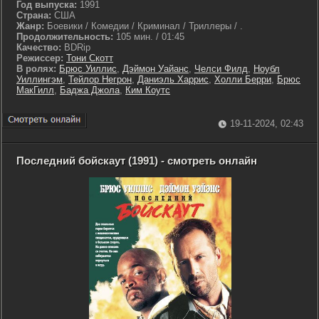
Год выпуска:
1991
Страна:
США
Жанр:
Боевики / Комедии / Криминал / Триллеры / .
Продолжительность:
105 мин. / 01:45
Качество:
BDRip
Режиссер:
Тони Скотт
В ролях:
Брюс Уиллис
,
Дэймон Уайанс
,
Челси Филд
,
Ноубл
Уиллингэм
,
Тейлор Негрон
,
Даниэль Харрис
,
Холли Берри
,
Брюс
МакГилл
,
Баджа Джола
,
Ким Коутс
19-11-2024, 02:43
Последний бойскаут (1991) - смотреть онлайн