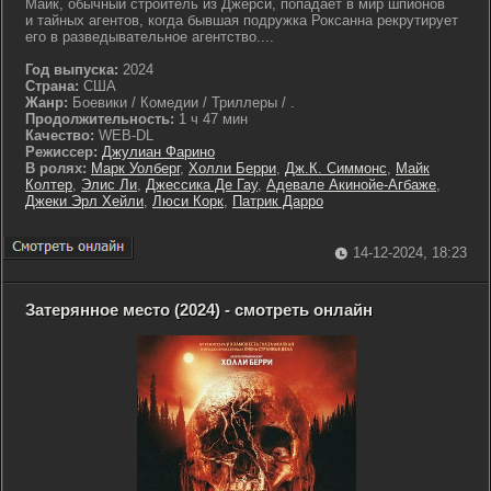
Майк, обычный строитель из Джерси, попадает в мир шпионов
и тайных агентов, когда бывшая подружка Роксанна рекрутирует
его в разведывательное агентство....
Год выпуска:
2024
Страна:
США
Жанр:
Боевики / Комедии / Триллеры / .
Продолжительность:
1 ч 47 мин
Качество:
WEB-DL
Режиссер:
Джулиан Фарино
В ролях:
Марк Уолберг
,
Холли Берри
,
Дж.К. Симмонс
,
Майк
Колтер
,
Элис Ли
,
Джессика Де Гау
,
Адевале Акинойе-Агбаже
,
Джеки Эрл Хейли
,
Люси Корк
,
Патрик Дарро
14-12-2024, 18:23
Затерянное место (2024) - смотреть онлайн