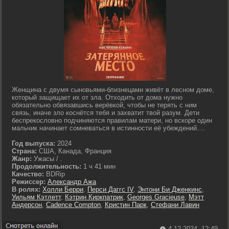
Женщина с двумя сыновьями-близнецами живёт в лесном доме,
который защищает их от зла. Отходить от дома нужно
обязательно обвязавшись верёвкой, чтобы не терять с ним
связь, иначе зло коснётся тебя и захватит твой разум. Дети
беспрекословно подчиняются правилам матери, но вскоре один
мальчик начинает сомневаться в истинности её убеждений....
Год выпуска:
2024
Страна:
США, Канада, Франция
Жанр:
Ужасы / .
Продолжительность:
1 ч 41 мин
Качество:
BDRip
Режиссер:
Александр Ажа
В ролях:
Холли Берри
,
Перси Даггс IV
,
Энтони Би Дженкинс
,
Уильям Кэтлетт
,
Кэтрин Киркпатрик
,
Georges Gracieuse
,
Мэтт
Андерсон
,
Cadence Compton
,
Кристин Парк
,
Стефани Лавин
4-12-2024, 12:49