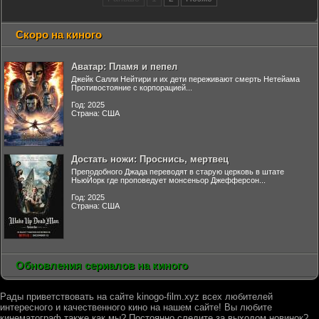
Скоро на киного
Аватар: Пламя и пепел
Джейк Салли Нейтири и их дети переживают смерть Нетейама
Противостояние с корпорацией...
Год: 2025
Страна: США
Достать ножи: Проснись, мертвец
Преподобного Джада переводят в старую церковь в штате
НьюЙорк где проповедует монсеньор Джефферсон...
Год: 2025
Страна: США
Обновления сериалов на киного
Рады приветствовать на сайте kinogo-film.xyz всех любителей
интересного и качественного кино на нашем сайте! Вы любите
кинематограф также как мы? Постоянно следите за выходом новинок?