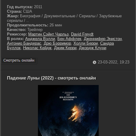
Год выпуска:
2011
Страна:
США
Жанр:
Биография / Документальные / Сериалы / Зарубежные
сериалы / ..
Продолжительность:
26 мин
Качество:
Трейлер
Режиссер:
Мартин Сэйнт Чарльз
,
David Freydt
В ролях:
Анджела Вэлли
,
Бен Аффлек
,
Дженнифер Энистон
,
Антонио Бандерас
,
Дрю Бэрримор
,
Холли Берри
,
Сандра
Буллок
,
Николас Кейдж
,
Джим Керри
,
Джордж Клуни
23-03-2022, 19:23
Падение Луны (2022) - смотреть онлайн